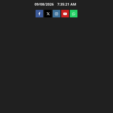
Skip
09/08/2026
7:35:22 AM
to
facebook
twitter
instagram.com
youtube
whatsapp
content