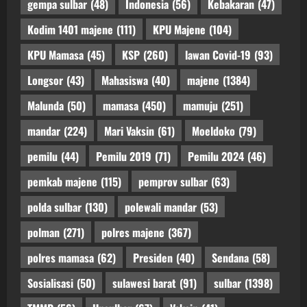
gempa sulbar
(48)
Indonesia
(56)
Kebakaran
(47)
Kodim 1401 majene
(111)
KPU Majene
(104)
KPU Mamasa
(45)
KSP
(260)
lawan Covid-19
(93)
Longsor
(43)
Mahasiswa
(40)
majene
(1384)
Malunda
(50)
mamasa
(450)
mamuju
(251)
mandar
(224)
Mari Vaksin
(61)
Moeldoko
(79)
pemilu
(44)
Pemilu 2019
(71)
Pemilu 2024
(46)
pemkab majene
(115)
pemprov sulbar
(63)
polda sulbar
(130)
polewali mandar
(53)
polman
(271)
polres majene
(367)
polres mamasa
(62)
Presiden
(40)
Sendana
(58)
Sosialisasi
(50)
sulawesi barat
(91)
sulbar
(1398)