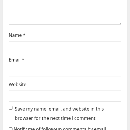
n
Name
*
Email
*
Website
Save my name, email, and website in this
browser for the next time I comment.
Notify me of follow-up comments by email.