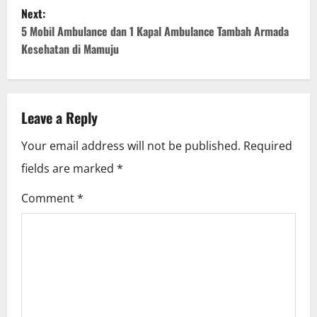
s
Next:
t
5 Mobil Ambulance dan 1 Kapal Ambulance Tambah Armada
Kesehatan di Mamuju
n
a
v
Leave a Reply
i
Your email address will not be published.
Required
fields are marked
*
g
Comment
*
a
t
i
o