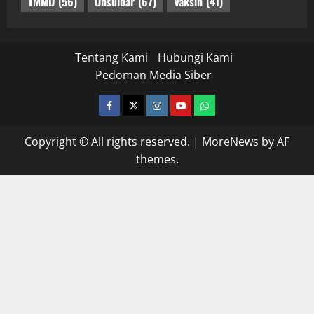
TMMD
(56)
Unsulbar
(67)
Vaksin
(41)
Tentang Kami
Hubungi Kami
Pedoman Media Siber
facebook
twitter
instagram.com
youtube
whatsapp
Copyright © All rights reserved.
|
MoreNews
by AF
themes.