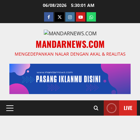
Skip
06/08/2026
5:30:02 AM
to
facebook
twitter
instagram.com
youtube
whatsapp
content
MANDARNEWS.COM
MENGEDEPANKAN NALAR DENGAN AKAL & REALITAS
LIVE
Primary
Menu