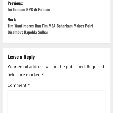
P
Previous:
o
Ini Temuan KPK di Polman
Next:
s
Tim Wantimpres Dan Tim MEA Baharkam Mabes Polri
t
Disambut Kapolda Sulbar
n
a
Leave a Reply
v
Your email address will not be published.
Required
i
fields are marked
*
g
Comment
*
a
t