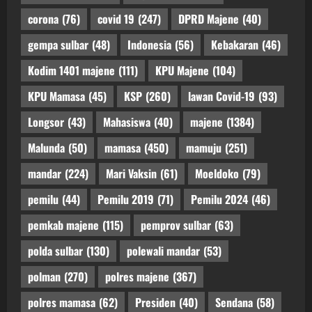
corona
(76)
covid 19
(247)
DPRD Majene
(40)
gempa sulbar
(48)
Indonesia
(56)
Kebakaran
(46)
Kodim 1401 majene
(111)
KPU Majene
(104)
KPU Mamasa
(45)
KSP
(260)
lawan Covid-19
(93)
Longsor
(43)
Mahasiswa
(40)
majene
(1384)
Malunda
(50)
mamasa
(450)
mamuju
(251)
mandar
(224)
Mari Vaksin
(61)
Moeldoko
(79)
pemilu
(44)
Pemilu 2019
(71)
Pemilu 2024
(46)
pemkab majene
(115)
pemprov sulbar
(63)
polda sulbar
(130)
polewali mandar
(53)
polman
(270)
polres majene
(367)
polres mamasa
(62)
Presiden
(40)
Sendana
(58)