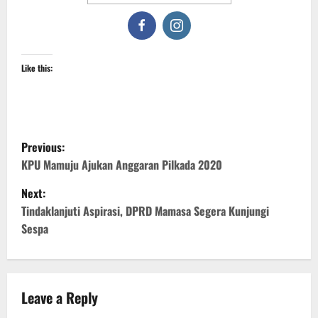
Like this:
P
Previous:
o
KPU Mamuju Ajukan Anggaran Pilkada 2020
Next:
s
Tindaklanjuti Aspirasi, DPRD Mamasa Segera Kunjungi
t
Sespa
n
a
Leave a Reply