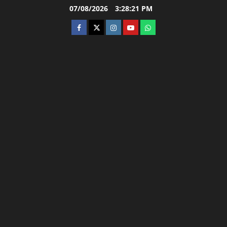
Skip
07/08/2026
3:28:22 PM
to
facebook
twitter
instagram.com
youtube
whatsapp
content