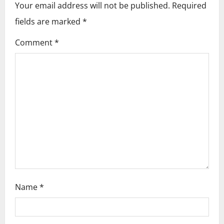
v
Your email address will not be published.
Required
i
fields are marked
*
g
Comment
*
a
t
i
o
n
Name
*