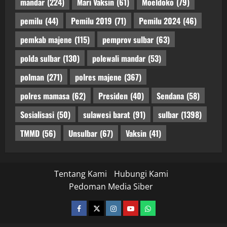
mandar
(224)
Mari Vaksin
(61)
Moeldoko
(79)
pemilu
(44)
Pemilu 2019
(71)
Pemilu 2024
(46)
pemkab majene
(115)
pemprov sulbar
(63)
polda sulbar
(130)
polewali mandar
(53)
polman
(271)
polres majene
(367)
polres mamasa
(62)
Presiden
(40)
Sendana
(58)
Sosialisasi
(50)
sulawesi barat
(91)
sulbar
(1398)
TMMD
(56)
Unsulbar
(67)
Vaksin
(41)
Tentang Kami
Hubungi Kami
Pedoman Media Siber
facebook
twitter
instagram.com
youtube
whatsapp