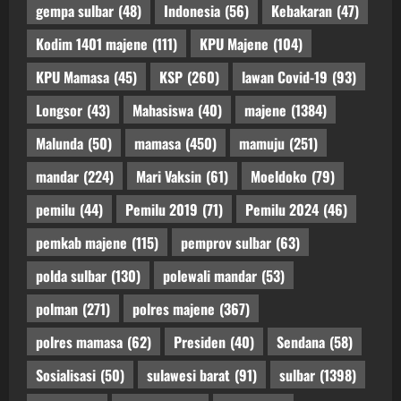
gempa sulbar
(48)
Indonesia
(56)
Kebakaran
(47)
Kodim 1401 majene
(111)
KPU Majene
(104)
KPU Mamasa
(45)
KSP
(260)
lawan Covid-19
(93)
Longsor
(43)
Mahasiswa
(40)
majene
(1384)
Malunda
(50)
mamasa
(450)
mamuju
(251)
mandar
(224)
Mari Vaksin
(61)
Moeldoko
(79)
pemilu
(44)
Pemilu 2019
(71)
Pemilu 2024
(46)
pemkab majene
(115)
pemprov sulbar
(63)
polda sulbar
(130)
polewali mandar
(53)
polman
(271)
polres majene
(367)
polres mamasa
(62)
Presiden
(40)
Sendana
(58)
Sosialisasi
(50)
sulawesi barat
(91)
sulbar
(1398)