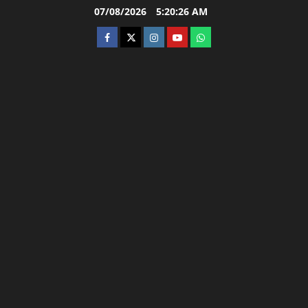
Skip
07/08/2026
5:20:27 AM
to
facebook
twitter
instagram.com
youtube
whatsapp
content