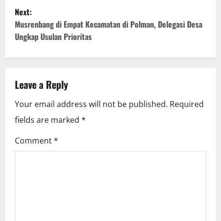
s
Next:
t
Musrenbang di Empat Kecamatan di Polman, Delegasi Desa
Ungkap Usulan Prioritas
n
a
v
Leave a Reply
i
Your email address will not be published.
Required
fields are marked
*
g
Comment
*
a
t
i
o