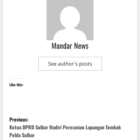
Mandar News
See author's posts
Like this:
P
Previous:
o
Ketua DPRD Sulbar Hadiri Peresmian Lapangan Tembak
Polda Sulbar