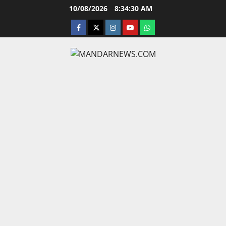
Skip
10/08/2026
8:34:31 AM
to
facebook
twitter
instagram.com
youtube
whatsapp
content