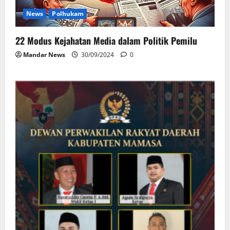
News
Polhukam
22 Modus Kejahatan Media dalam Politik Pemilu
Mandar News
30/09/2024
0