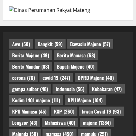
Awo
(50)
Bangkit
(59)
Bawaslu Majene
(57)
Berita Majene
(49)
Berita Mamasa
(68)
Berita Mandar
(83)
Bupati Majene
(40)
corona
(76)
covid 19
(247)
DPRD Majene
(40)
gempa sulbar
(48)
Indonesia
(56)
Kebakaran
(47)
Kodim 1401 majene
(111)
KPU Majene
(104)
KPU Mamasa
(45)
KSP
(260)
lawan Covid-19
(93)
Longsor
(43)
Mahasiswa
(40)
majene
(1384)
Malunda
(50)
mamasa
(450)
mamuju
(251)