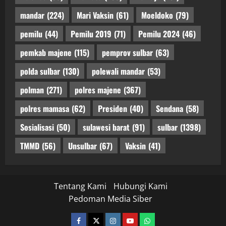
mandar
(224)
Mari Vaksin
(61)
Moeldoko
(79)
pemilu
(44)
Pemilu 2019
(71)
Pemilu 2024
(46)
pemkab majene
(115)
pemprov sulbar
(63)
polda sulbar
(130)
polewali mandar
(53)
polman
(271)
polres majene
(367)
polres mamasa
(62)
Presiden
(40)
Sendana
(58)
Sosialisasi
(50)
sulawesi barat
(91)
sulbar
(1398)
TMMD
(56)
Unsulbar
(67)
Vaksin
(41)
Tentang Kami
Hubungi Kami
Pedoman Media Siber
facebook
twitter
instagram.com
youtube
whatsapp