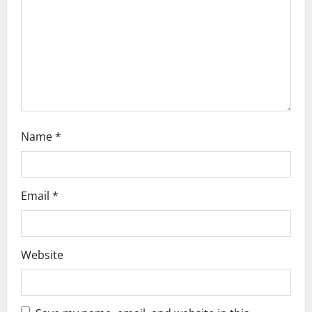
t
i
o
n
Name
*
Email
*
Website