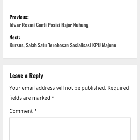
P
Previous:
o
Idwar Resmi Ganti Posisi Hajar Nuhung
Next:
s
Kursus, Salah Satu Terobosan Sosialisasi KPU Majene
t
n
Leave a Reply
a
Your email address will not be published.
Required
v
fields are marked
*
i
Comment
*
g
a