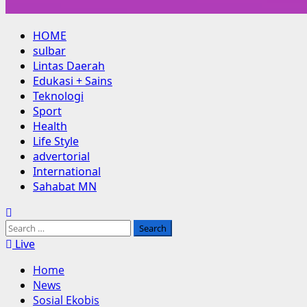
Primary
HOME
Menu
sulbar
Lintas Daerah
Edukasi + Sains
Teknologi
Sport
Health
Life Style
advertorial
International
Sahabat MN
Search
for:
Live
Home
News
Sosial Ekobis