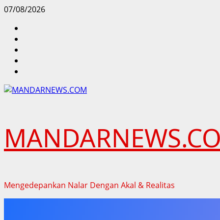
Skip
07/08/2026
to
facebook
content
twitter
instagram.com
youtube
whatsapp
MANDARNEWS.C
Mengedepankan Nalar Dengan Akal & Realitas