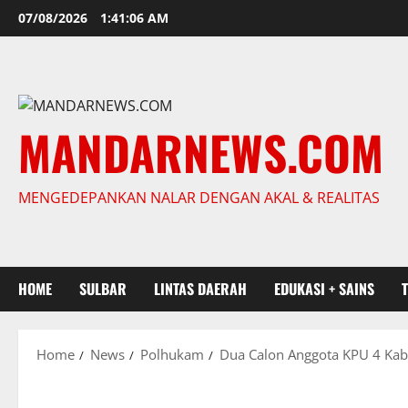
Skip
07/08/2026
1:41:07 AM
to
content
MANDARNEWS.COM
MENGEDEPANKAN NALAR DENGAN AKAL & REALITAS
HOME
SULBAR
LINTAS DAERAH
EDUKASI + SAINS
Home
News
Polhukam
Dua Calon Anggota KPU 4 Kabu