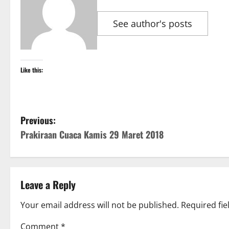
See author's posts
Like this:
P
Previous:
Prakiraan Cuaca Kamis 29 Maret 2018
o
s
t
Leave a Reply
n
Your email address will not be published.
Required fi
Comment
*