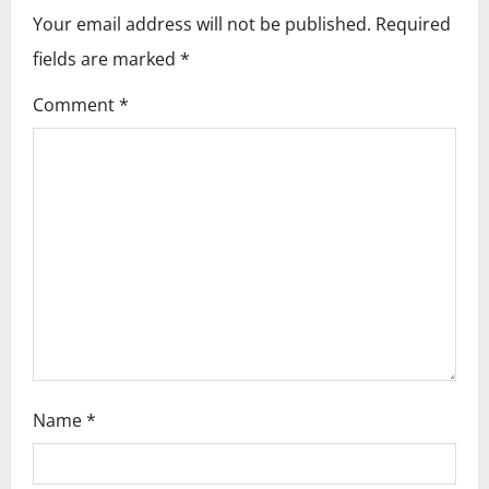
i
Your email address will not be published.
Required
fields are marked
*
g
Comment
*
a
t
i
o
n
Name
*