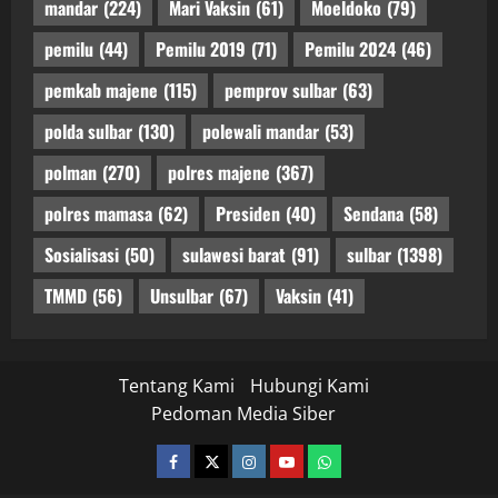
mandar
(224)
Mari Vaksin
(61)
Moeldoko
(79)
pemilu
(44)
Pemilu 2019
(71)
Pemilu 2024
(46)
pemkab majene
(115)
pemprov sulbar
(63)
polda sulbar
(130)
polewali mandar
(53)
polman
(270)
polres majene
(367)
polres mamasa
(62)
Presiden
(40)
Sendana
(58)
Sosialisasi
(50)
sulawesi barat
(91)
sulbar
(1398)
TMMD
(56)
Unsulbar
(67)
Vaksin
(41)
Tentang Kami
Hubungi Kami
Pedoman Media Siber
facebook
twitter
instagram.com
youtube
whatsapp