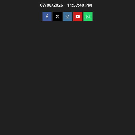
Skip
07/08/2026
11:57:42 PM
to
facebook
twitter
instagram.com
youtube
whatsapp
content