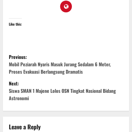
Like this:
P
Previous:
o
Mobil Peziarah Nyaris Masuk Jurang Sedalam 6 Meter,
Proses Evakuasi Berlangsung Dramatis
s
Next:
t
Siswa SMAN 1 Majene Lolos OSN Tingkat Nasional Bidang
Astronomi
n
a
v
Leave a Reply