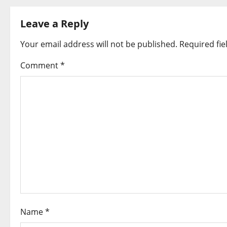
t
Leave a Reply
n
Your email address will not be published.
Required fi
a
Comment
*
v
i
g
a
t
i
o
Name
*
n