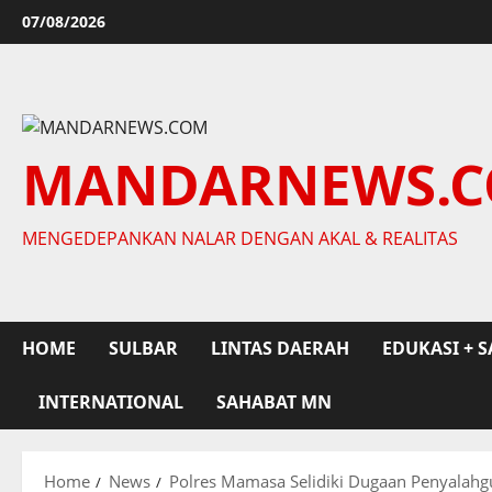
Skip
07/08/2026
to
content
MANDARNEWS.
MENGEDEPANKAN NALAR DENGAN AKAL & REALITAS
HOME
SULBAR
LINTAS DAERAH
EDUKASI + S
INTERNATIONAL
SAHABAT MN
Home
News
Polres Mamasa Selidiki Dugaan Penyalahg