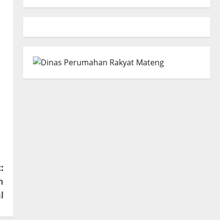
:
n
l