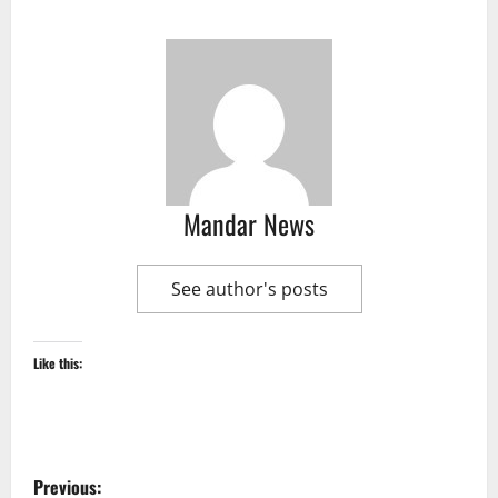
Mandar News
See author's posts
Like this:
P
Previous: