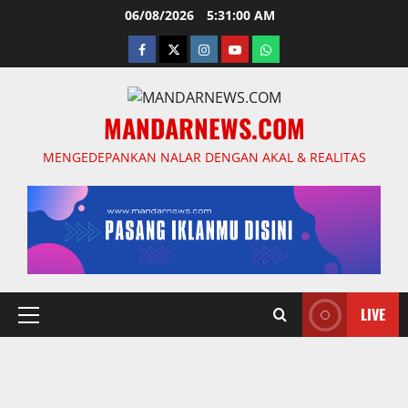
Skip
06/08/2026
5:31:01 AM
to
facebook
twitter
instagram.com
youtube
whatsapp
content
MANDARNEWS.COM
MENGEDEPANKAN NALAR DENGAN AKAL & REALITAS
LIVE
Primary
Menu