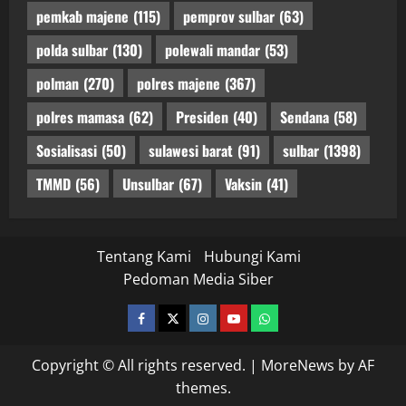
pemkab majene
(115)
pemprov sulbar
(63)
polda sulbar
(130)
polewali mandar
(53)
polman
(270)
polres majene
(367)
polres mamasa
(62)
Presiden
(40)
Sendana
(58)
Sosialisasi
(50)
sulawesi barat
(91)
sulbar
(1398)
TMMD
(56)
Unsulbar
(67)
Vaksin
(41)
Tentang Kami
Hubungi Kami
Pedoman Media Siber
facebook
twitter
instagram.com
youtube
whatsapp
Copyright © All rights reserved.
|
MoreNews
by AF
themes.