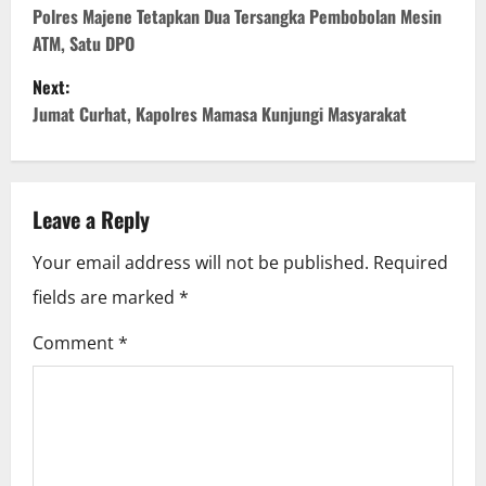
o
Polres Majene Tetapkan Dua Tersangka Pembobolan Mesin
ATM, Satu DPO
s
Next:
t
Jumat Curhat, Kapolres Mamasa Kunjungi Masyarakat
n
a
Leave a Reply
v
Your email address will not be published.
Required
i
fields are marked
*
g
Comment
*
a
t
i