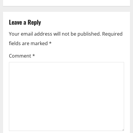
n
a
Leave a Reply
v
Your email address will not be published.
Required
i
fields are marked
*
g
Comment
*
a
t
i
o
n