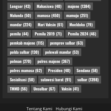
Longsor
(43)
Mahasiswa
(40)
majene
(1384)
Malunda
(50)
mamasa
(450)
mamuju
(251)
mandar
(224)
Mari Vaksin
(61)
Moeldoko
(79)
pemilu
(44)
Pemilu 2019
(71)
Pemilu 2024
(46)
pemkab majene
(115)
pemprov sulbar
(63)
polda sulbar
(130)
polewali mandar
(53)
polman
(270)
polres majene
(367)
polres mamasa
(62)
Presiden
(40)
Sendana
(58)
Sosialisasi
(50)
sulawesi barat
(91)
sulbar
(1398)
TMMD
(56)
Unsulbar
(67)
Vaksin
(41)
Tentang Kami
Hubungi Kami