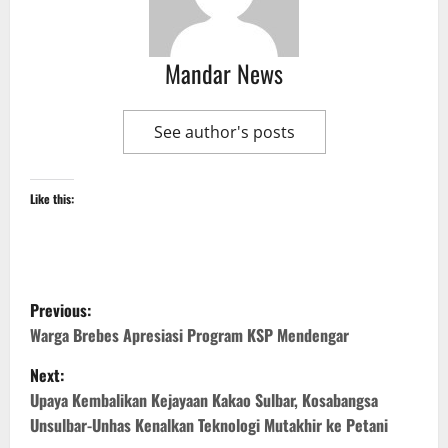
Mandar News
See author's posts
Like this:
P
Previous:
o
Warga Brebes Apresiasi Program KSP Mendengar
Next:
s
Upaya Kembalikan Kejayaan Kakao Sulbar, Kosabangsa
t
Unsulbar-Unhas Kenalkan Teknologi Mutakhir ke Petani