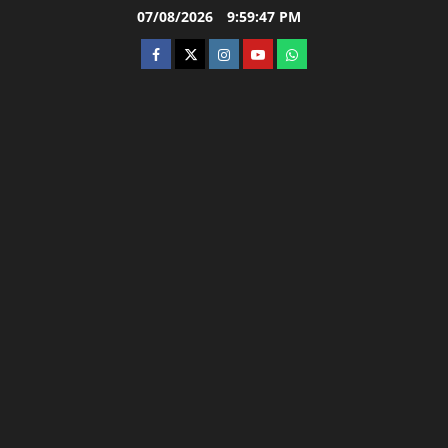
Skip
07/08/2026
9:59:48 PM
to
facebook
twitter
instagram.com
youtube
whatsapp
content