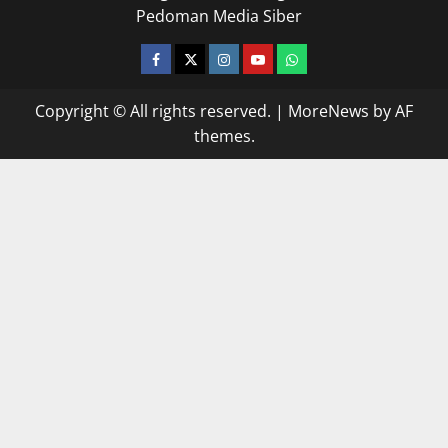
Pedoman Media Siber
facebook
twitter
instagram.com
youtube
whatsapp
Copyright © All rights reserved.
|
MoreNews
by AF
themes.