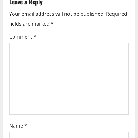
Leave a Reply
a
Your email address will not be published.
Required
v
fields are marked
*
i
Comment
*
g
a
t
i
o
n
Name
*