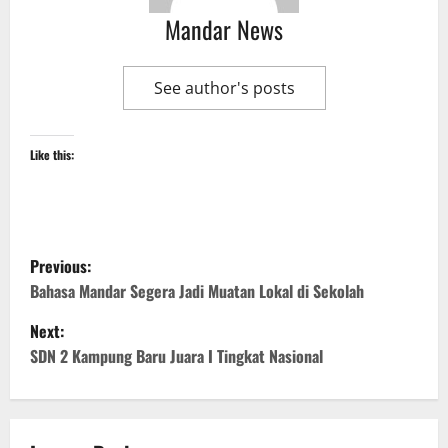
Mandar News
See author's posts
Like this:
P
Previous:
o
Bahasa Mandar Segera Jadi Muatan Lokal di Sekolah
Next:
s
SDN 2 Kampung Baru Juara I Tingkat Nasional
t
n