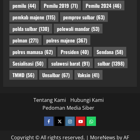
pemilu
(44)
Pemilu 2019
(71)
Pemilu 2024
(46)
pemkab majene
(115)
pemprov sulbar
(63)
polda sulbar
(130)
polewali mandar
(53)
polman
(271)
polres majene
(367)
polres mamasa
(62)
Presiden
(40)
Sendana
(58)
Sosialisasi
(50)
sulawesi barat
(91)
sulbar
(1398)
TMMD
(56)
Unsulbar
(67)
Vaksin
(41)
Tentang Kami
Hubungi Kami
Pedoman Media Siber
facebook
twitter
instagram.com
youtube
whatsapp
Copyright © All rights reserved.
|
MoreNews
by AF