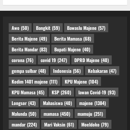
Awo
(50)
Bangkit
(59)
Bawaslu Majene
(57)
Berita Majene
(49)
Berita Mamasa
(68)
Berita Mandar
(83)
Bupati Majene
(40)
corona
(76)
covid 19
(247)
DPRD Majene
(40)
gempa sulbar
(48)
Indonesia
(56)
Kebakaran
(47)
Kodim 1401 majene
(111)
KPU Majene
(104)
KPU Mamasa
(45)
KSP
(260)
lawan Covid-19
(93)
Longsor
(43)
Mahasiswa
(40)
majene
(1384)
Malunda
(50)
mamasa
(450)
mamuju
(251)
mandar
(224)
Mari Vaksin
(61)
Moeldoko
(79)