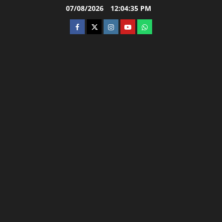
Skip
07/08/2026
12:04:36 PM
to
facebook
twitter
instagram.com
youtube
whatsapp
content