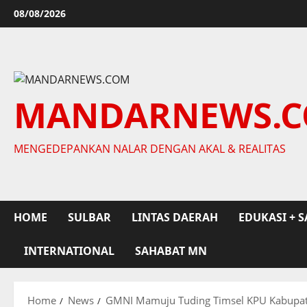
Skip
08/08/2026
to
content
MANDARNEWS.
MENGEDEPANKAN NALAR DENGAN AKAL & REALITAS
HOME
SULBAR
LINTAS DAERAH
EDUKASI + S
INTERNATIONAL
SAHABAT MN
Home
News
GMNI Mamuju Tuding Timsel KPU Kabupaten