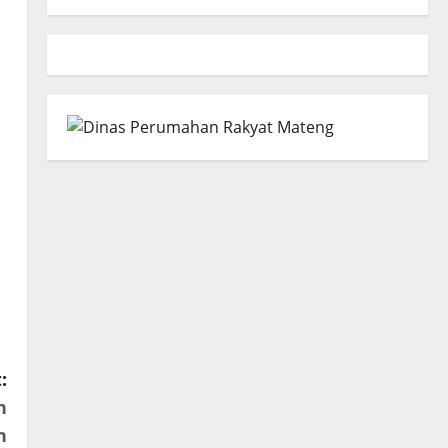
:
n
n