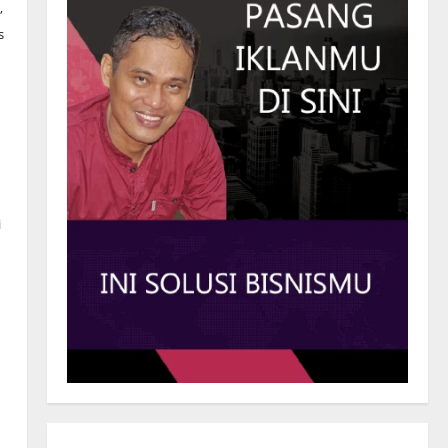
,
s
i