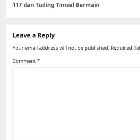
s
117 dan Tuding Timsel Bermain
t
n
Leave a Reply
a
Your email address will not be published.
Required fi
v
Comment
*
i
g
a
t
i
o