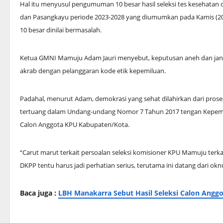
Hal itu menyusul pengumuman 10 besar hasil seleksi tes kesehata
dan Pasangkayu periode 2023-2028 yang diumumkan pada Kamis (20/4)
10 besar dinilai bermasalah.
Ketua GMNI Mamuju Adam Jauri menyebut, keputusan aneh dan jangg
akrab dengan pelanggaran kode etik kepemiluan.
Padahal, menurut Adam, demokrasi yang sehat dilahirkan dari proses
tertuang dalam Undang-undang Nomor 7 Tahun 2017 tengan Kepem
Calon Anggota KPU Kabupaten/Kota.
“Carut marut terkait persoalan seleksi komisioner KPU Mamuju terk
DKPP tentu harus jadi perhatian serius, terutama ini datang dari ok
Baca juga :
LBH Manakarra Sebut Hasil Seleksi Calon Ang