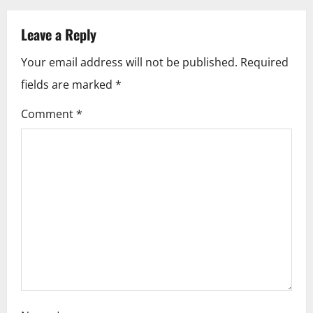
a
Leave a Reply
v
Your email address will not be published.
Required
i
fields are marked
*
g
Comment
*
a
t
i
o
n