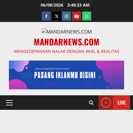
Skip
06/08/2026
3:40:34 AM
to
facebook
twitter
instagram.com
youtube
whatsapp
content
MANDARNEWS.COM
MENGEDEPANKAN NALAR DENGAN AKAL & REALITAS
LIVE
Primary
Menu