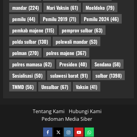
mandar
(224)
Mari Vaksin
(61)
Moeldoko
(79)
pemilu
(44)
Pemilu 2019
(71)
Pemilu 2024
(46)
pemkab majene
(115)
pemprov sulbar
(63)
polda sulbar
(130)
polewali mandar
(53)
polman
(270)
polres majene
(367)
polres mamasa
(62)
Presiden
(40)
Sendana
(58)
Sosialisasi
(50)
sulawesi barat
(91)
sulbar
(1398)
TMMD
(56)
Unsulbar
(67)
Vaksin
(41)
Tentang Kami
Hubungi Kami
Pedoman Media Siber
facebook
twitter
instagram.com
youtube
whatsapp