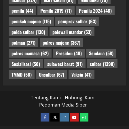
pemilu
(44)
Pemilu 2019
(71)
Pemilu 2024
(46)
pemkab majene
(115)
pemprov sulbar
(63)
polda sulbar
(130)
polewali mandar
(53)
polman
(271)
polres majene
(367)
polres mamasa
(62)
Presiden
(40)
Sendana
(58)
Sosialisasi
(50)
sulawesi barat
(91)
sulbar
(1398)
TMMD
(56)
Unsulbar
(67)
Vaksin
(41)
Tentang Kami
Hubungi Kami
Pedoman Media Siber
facebook
twitter
instagram.com
youtube
whatsapp