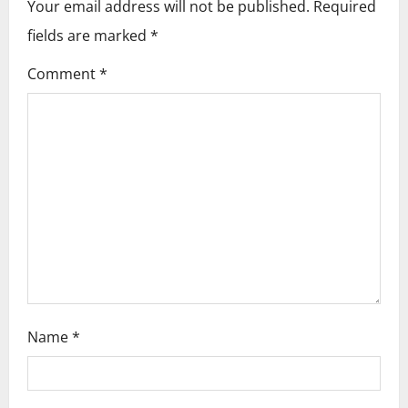
Your email address will not be published.
Required
i
fields are marked
*
g
Comment
*
a
t
i
o
n
Name
*