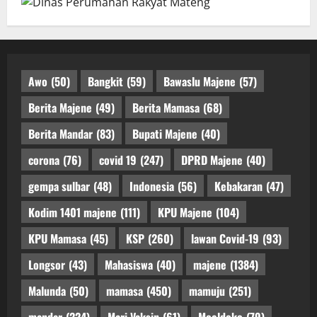
Awo
(50)
Bangkit
(59)
Bawaslu Majene
(57)
Berita Majene
(49)
Berita Mamasa
(68)
Berita Mandar
(83)
Bupati Majene
(40)
corona
(76)
covid 19
(247)
DPRD Majene
(40)
gempa sulbar
(48)
Indonesia
(56)
Kebakaran
(47)
Kodim 1401 majene
(111)
KPU Majene
(104)
KPU Mamasa
(45)
KSP
(260)
lawan Covid-19
(93)
Longsor
(43)
Mahasiswa
(40)
majene
(1384)
Malunda
(50)
mamasa
(450)
mamuju
(251)
mandar
(224)
Mari Vaksin
(61)
Moeldoko
(79)