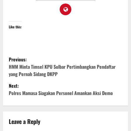
Like this:
P
Previous:
o
HMM Minta Timsel KPU Sulbar Pertimbangkan Pendaftar
yang Pernah Sidang DKPP
s
Next:
t
Polres Mamasa Siagakan Personel Amankan Aksi Demo
n
a
Leave a Reply
v