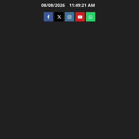
Skip
08/08/2026
11:49:22 AM
to
facebook
twitter
instagram.com
youtube
whatsapp
content