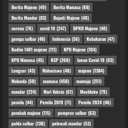
Berita Majene
(49)
Berita Mamasa
(68)
Berita Mandar
(83)
Bupati Majene
(40)
corona
(76)
covid 19
(247)
DPRD Majene
(40)
gempa sulbar
(48)
Indonesia
(56)
Kebakaran
(47)
Kodim 1401 majene
(111)
KPU Majene
(104)
KPU Mamasa
(45)
KSP
(260)
lawan Covid-19
(93)
Longsor
(43)
Mahasiswa
(40)
majene
(1384)
Malunda
(50)
mamasa
(450)
mamuju
(251)
mandar
(224)
Mari Vaksin
(61)
Moeldoko
(79)
pemilu
(44)
Pemilu 2019
(71)
Pemilu 2024
(46)
pemkab majene
(115)
pemprov sulbar
(63)
polda sulbar
(130)
polewali mandar
(53)