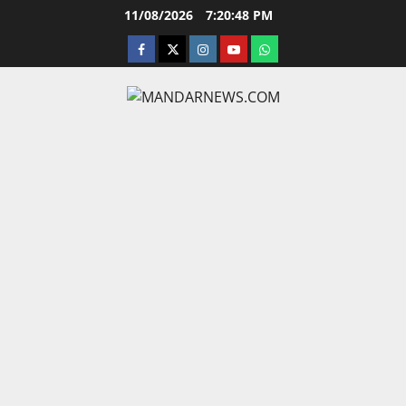
Skip
11/08/2026
7:20:49 PM
to
facebook
twitter
instagram.com
youtube
whatsapp
content