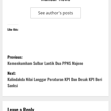
See author's posts
Like this:
P
Previous:
o
Kemenkumham Sulbar Lantik Dua PPNS Majene
Next:
s
Kalindakda Nilai Langgar Peraturan KPI Dan Desak KPI Beri
t
Sanksi
n
a
Leave a Reply