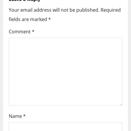
v
Your email address will not be published.
Required
i
fields are marked
*
g
Comment
*
a
t
i
o
n
Name
*