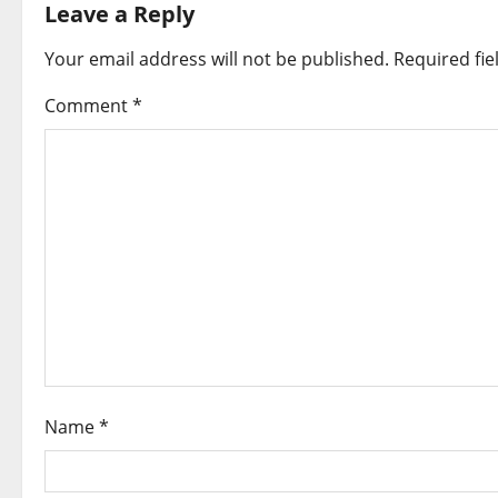
Leave a Reply
n
Your email address will not be published.
Required fi
a
Comment
*
v
i
g
a
t
i
o
Name
*
n