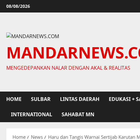
Skip
08/08/2026
to
content
MANDARNEWS.
MENGEDEPANKAN NALAR DENGAN AKAL & REALITAS
HOME
SULBAR
LINTAS DAERAH
EDUKASI + S
INTERNATIONAL
SAHABAT MN
Home
News
Haru dan Tangis Warnai Sertijab Karutan 