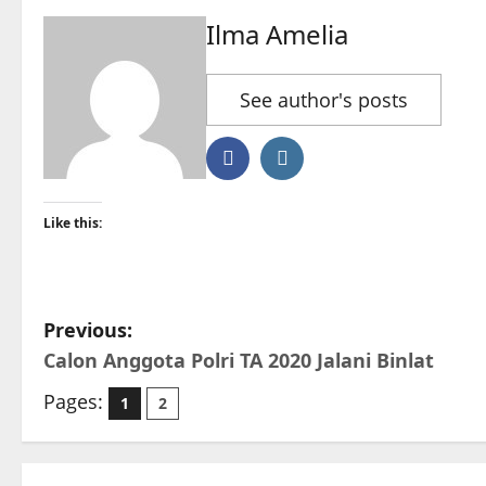
Ilma Amelia
See author's posts
Like this:
P
Previous:
Calon Anggota Polri TA 2020 Jalani Binlat
o
Pages:
1
2
s
t