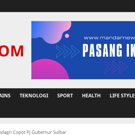
COM
AINS
TEKNOLOGI
SPORT
HEALTH
LIFE STYLE
agri Copot Pj Gubernur Sulbar