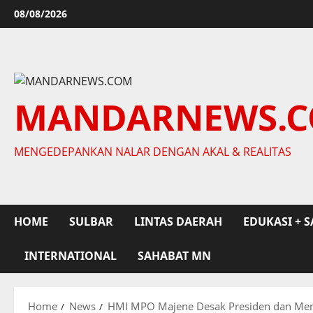
Skip
08/08/2026
to
content
MANDARNEWS.
MENGEDEPANKAN NALAR DENGAN AKAL & REALITAS
HOME
SULBAR
LINTAS DAERAH
EDUKASI + S
INTERNATIONAL
SAHABAT MN
Home
News
HMI MPO Majene Desak Presiden dan Mend