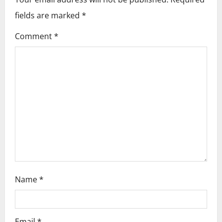
v
fields are marked
*
i
Comment
*
g
a
t
i
o
n
Name
*
Email
*