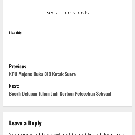
See author's posts
Like this:
P
Previous:
o
KPU Majene Buka 318 Kotak Suara
Next:
s
Bocah Delapan Tahun Jadi Korban Pelecehan Seksual
t
n
Leave a Reply
a
Your email address will not be published.
Required