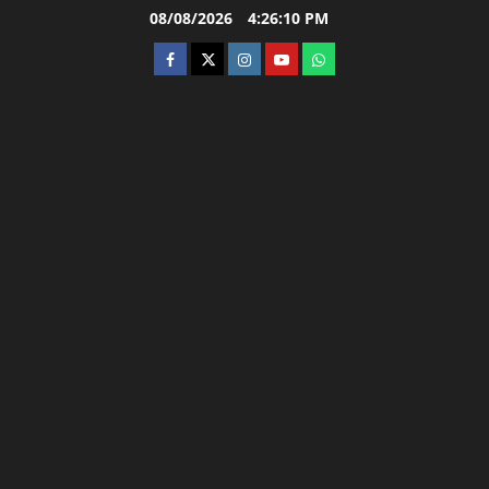
Skip
08/08/2026
4:26:11 PM
to
facebook
twitter
instagram.com
youtube
whatsapp
content