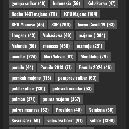
gempa sulbar
(48)
Indonesia
(56)
Kebakaran
(47)
Kodim 1401 majene
(111)
KPU Majene
(104)
KPU Mamasa
(45)
KSP
(260)
lawan Covid-19
(93)
Longsor
(43)
Mahasiswa
(40)
majene
(1384)
Malunda
(50)
mamasa
(450)
mamuju
(251)
mandar
(224)
Mari Vaksin
(61)
Moeldoko
(79)
pemilu
(44)
Pemilu 2019
(71)
Pemilu 2024
(46)
pemkab majene
(115)
pemprov sulbar
(63)
polda sulbar
(130)
polewali mandar
(53)
polman
(271)
polres majene
(367)
polres mamasa
(62)
Presiden
(40)
Sendana
(58)
Sosialisasi
(50)
sulawesi barat
(91)
sulbar
(1398)