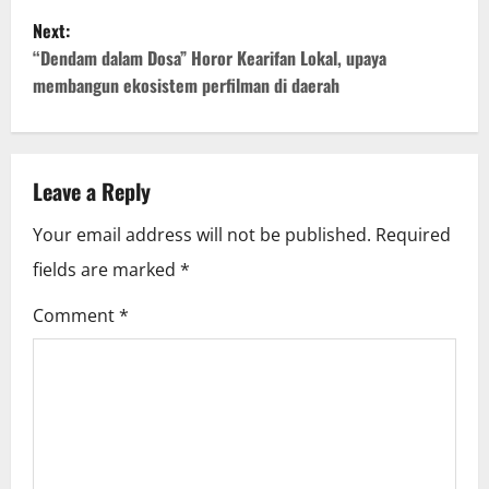
s
Next:
t
“Dendam dalam Dosa” Horor Kearifan Lokal, upaya
membangun ekosistem perfilman di daerah
n
a
v
Leave a Reply
i
Your email address will not be published.
Required
fields are marked
*
g
Comment
*
a
t
i
o