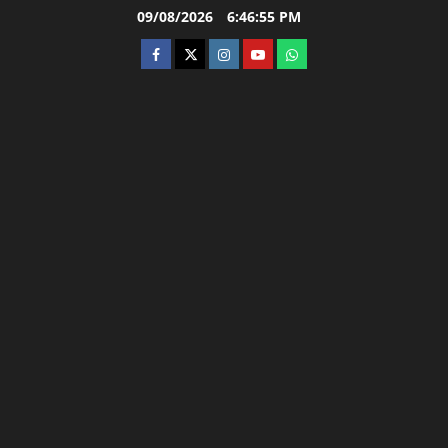
Skip
09/08/2026
6:46:56 PM
to
facebook
twitter
instagram.com
youtube
whatsapp
content