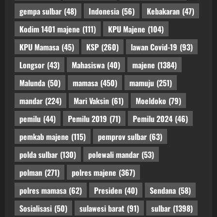
gempa sulbar
(48)
Indonesia
(56)
Kebakaran
(47)
Kodim 1401 majene
(111)
KPU Majene
(104)
KPU Mamasa
(45)
KSP
(260)
lawan Covid-19
(93)
Longsor
(43)
Mahasiswa
(40)
majene
(1384)
Malunda
(50)
mamasa
(450)
mamuju
(251)
mandar
(224)
Mari Vaksin
(61)
Moeldoko
(79)
pemilu
(44)
Pemilu 2019
(71)
Pemilu 2024
(46)
pemkab majene
(115)
pemprov sulbar
(63)
polda sulbar
(130)
polewali mandar
(53)
polman
(271)
polres majene
(367)
polres mamasa
(62)
Presiden
(40)
Sendana
(58)
Sosialisasi
(50)
sulawesi barat
(91)
sulbar
(1398)