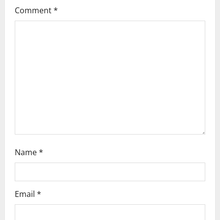
Comment
*
a
t
i
o
n
Name
*
Email
*