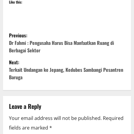
Like this:
P
Previous:
o
Dr Fahmi : Pengusaha Harus Bisa Manfaatkan Ruang di
Berbagai Sektor
s
Next:
t
Terkait Undangan ke Jepang, Kedubes Sambangi Pesantren
Baruga
n
a
v
Leave a Reply
i
Your email address will not be published.
Required
fields are marked
*
g