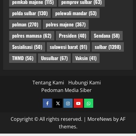
pemkab majene
(115)
pemprov sulbar
(63)
polda sulbar
(130)
polewali mandar
(53)
polman
(270)
polres majene
(367)
polres mamasa
(62)
Presiden
(40)
Sendana
(58)
Sosialisasi
(50)
sulawesi barat
(91)
sulbar
(1398)
TMMD
(56)
Unsulbar
(67)
Vaksin
(41)
Tentang Kami
Hubungi Kami
Pedoman Media Siber
facebook
twitter
instagram.com
youtube
whatsapp
Copyright © All rights reserved.
|
MoreNews
by AF
themes.