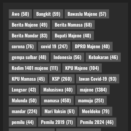
Awo
(50)
Bangkit
(59)
Bawaslu Majene
(57)
Berita Majene
(49)
Berita Mamasa
(68)
Berita Mandar
(83)
Bupati Majene
(40)
corona
(76)
covid 19
(247)
DPRD Majene
(40)
gempa sulbar
(48)
Indonesia
(56)
Kebakaran
(46)
Kodim 1401 majene
(111)
KPU Majene
(104)
KPU Mamasa
(45)
KSP
(260)
lawan Covid-19
(93)
Longsor
(43)
Mahasiswa
(40)
majene
(1384)
Malunda
(50)
mamasa
(450)
mamuju
(251)
mandar
(224)
Mari Vaksin
(61)
Moeldoko
(79)
pemilu
(44)
Pemilu 2019
(71)
Pemilu 2024
(46)