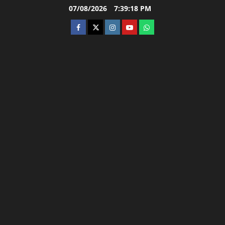
Skip
07/08/2026
7:39:20 PM
to
facebook
twitter
instagram.com
youtube
whatsapp
content