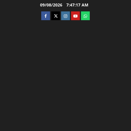
Skip
09/08/2026
7:47:18 AM
to
facebook
twitter
instagram.com
youtube
whatsapp
content