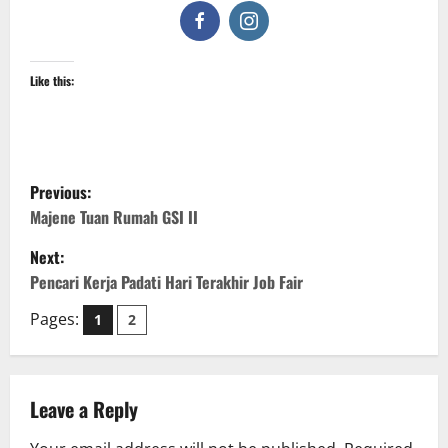
Like this:
P
Previous:
o
Majene Tuan Rumah GSI II
Next:
s
Pencari Kerja Padati Hari Terakhir Job Fair
t
Pages:
1
2
n
a
Leave a Reply
v