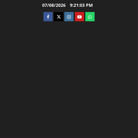
Skip
07/08/2026
9:21:04 PM
to
facebook
twitter
instagram.com
youtube
whatsapp
content