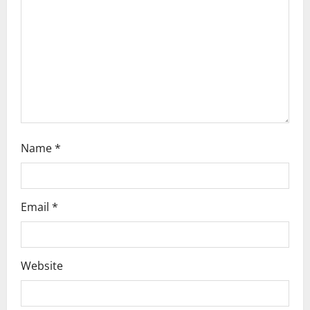
i
o
n
Name
*
Email
*
Website