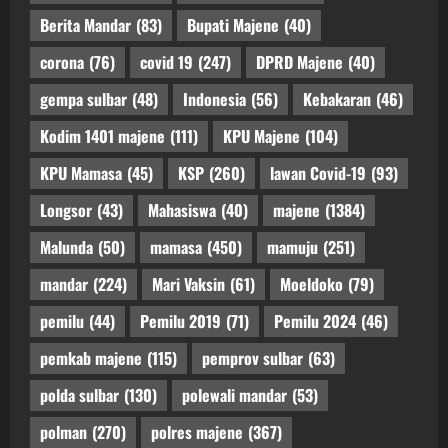
Berita Mandar
(83)
Bupati Majene
(40)
corona
(76)
covid 19
(247)
DPRD Majene
(40)
gempa sulbar
(48)
Indonesia
(56)
Kebakaran
(46)
Kodim 1401 majene
(111)
KPU Majene
(104)
KPU Mamasa
(45)
KSP
(260)
lawan Covid-19
(93)
Longsor
(43)
Mahasiswa
(40)
majene
(1384)
Malunda
(50)
mamasa
(450)
mamuju
(251)
mandar
(224)
Mari Vaksin
(61)
Moeldoko
(79)
pemilu
(44)
Pemilu 2019
(71)
Pemilu 2024
(46)
pemkab majene
(115)
pemprov sulbar
(63)
polda sulbar
(130)
polewali mandar
(53)
polman
(270)
polres majene
(367)