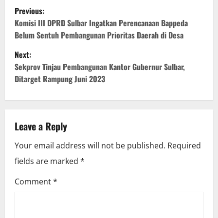
P
Previous:
o
Komisi III DPRD Sulbar Ingatkan Perencanaan Bappeda
Belum Sentuh Pembangunan Prioritas Daerah di Desa
s
Next:
t
Sekprov Tinjau Pembangunan Kantor Gubernur Sulbar,
Ditarget Rampung Juni 2023
n
a
v
Leave a Reply
i
Your email address will not be published.
Required
fields are marked
*
g
Comment
*
a
t