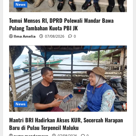
News
Temui Mensos RI, DPRD Polewali Mandar Bawa
Pulang Tambahan Kuota PBI JK
Ilma Amelia
07/08/2026
0
News
Mantri BRI Hadirkan Akses KUR, Secercah Harapan
Baru di Pulau Terpencil Maluku
putra mandarnews
07/08/2026
0