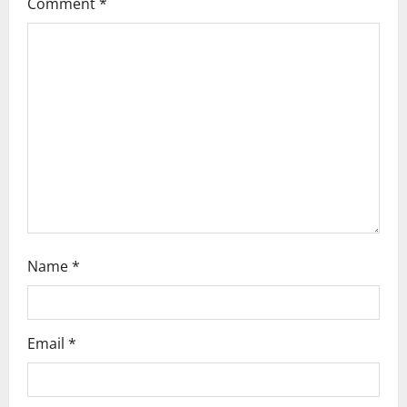
Comment
*
g
a
t
i
o
n
Name
*
Email
*