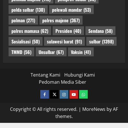
polda sulbar
(130)
polewali mandar
(53)
polman
(271)
polres majene
(367)
polres mamasa
(62)
Presiden
(40)
Sendana
(58)
Sosialisasi
(50)
sulawesi barat
(91)
sulbar
(1398)
TMMD
(56)
Unsulbar
(67)
Vaksin
(41)
Tentang Kami
Hubungi Kami
Pedoman Media Siber
facebook
twitter
instagram.com
youtube
whatsapp
Copyright © All rights reserved.
|
MoreNews
by AF
themes.