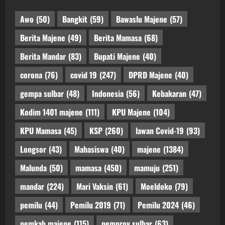
Awo
(50)
Bangkit
(59)
Bawaslu Majene
(57)
Berita Majene
(49)
Berita Mamasa
(68)
Berita Mandar
(83)
Bupati Majene
(40)
corona
(76)
covid 19
(247)
DPRD Majene
(40)
gempa sulbar
(48)
Indonesia
(56)
Kebakaran
(47)
Kodim 1401 majene
(111)
KPU Majene
(104)
KPU Mamasa
(45)
KSP
(260)
lawan Covid-19
(93)
Longsor
(43)
Mahasiswa
(40)
majene
(1384)
Malunda
(50)
mamasa
(450)
mamuju
(251)
mandar
(224)
Mari Vaksin
(61)
Moeldoko
(79)
pemilu
(44)
Pemilu 2019
(71)
Pemilu 2024
(46)
pemkab majene
(115)
pemprov sulbar
(63)