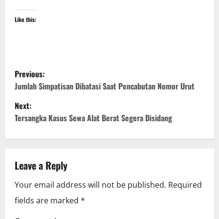
Like this:
P
Previous:
o
Jumlah Simpatisan Dibatasi Saat Pencabutan Nomor Urut
Next:
s
Tersangka Kasus Sewa Alat Berat Segera Disidang
t
n
Leave a Reply
a
Your email address will not be published.
Required
v
fields are marked
*
i