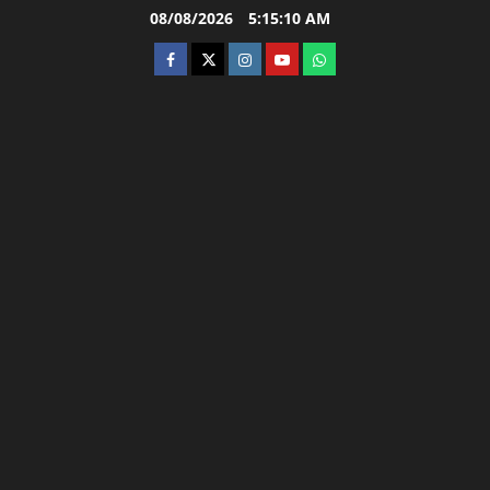
Skip
08/08/2026
5:15:11 AM
to
facebook
twitter
instagram.com
youtube
whatsapp
content