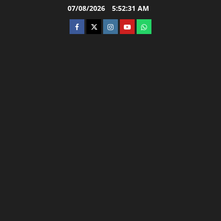
Skip
07/08/2026
5:52:32 AM
to
facebook
twitter
instagram.com
youtube
whatsapp
content