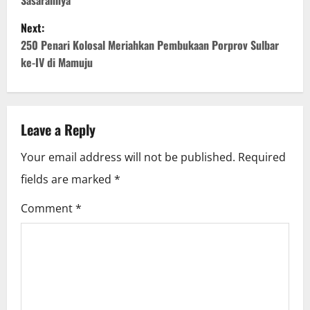
Sasarannya
s
Next:
t
250 Penari Kolosal Meriahkan Pembukaan Porprov Sulbar
ke-IV di Mamuju
n
a
v
Leave a Reply
i
Your email address will not be published.
Required
fields are marked
*
g
Comment
*
a
t
i
o