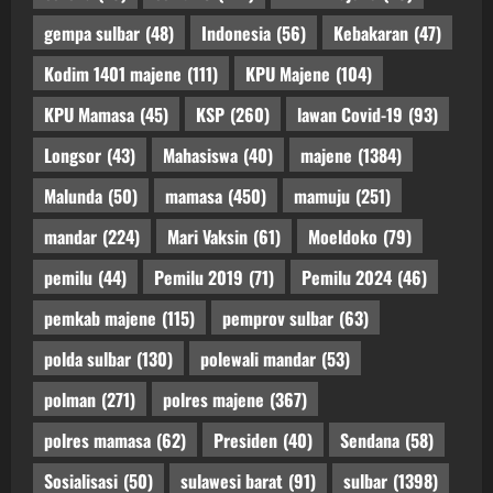
gempa sulbar
(48)
Indonesia
(56)
Kebakaran
(47)
Kodim 1401 majene
(111)
KPU Majene
(104)
KPU Mamasa
(45)
KSP
(260)
lawan Covid-19
(93)
Longsor
(43)
Mahasiswa
(40)
majene
(1384)
Malunda
(50)
mamasa
(450)
mamuju
(251)
mandar
(224)
Mari Vaksin
(61)
Moeldoko
(79)
pemilu
(44)
Pemilu 2019
(71)
Pemilu 2024
(46)
pemkab majene
(115)
pemprov sulbar
(63)
polda sulbar
(130)
polewali mandar
(53)
polman
(271)
polres majene
(367)
polres mamasa
(62)
Presiden
(40)
Sendana
(58)
Sosialisasi
(50)
sulawesi barat
(91)
sulbar
(1398)