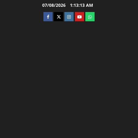
Skip
07/08/2026
1:13:14 AM
to
facebook
twitter
instagram.com
youtube
whatsapp
content