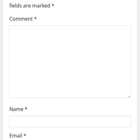
fields are marked
*
g
Comment
*
a
t
i
o
n
Name
*
Email
*