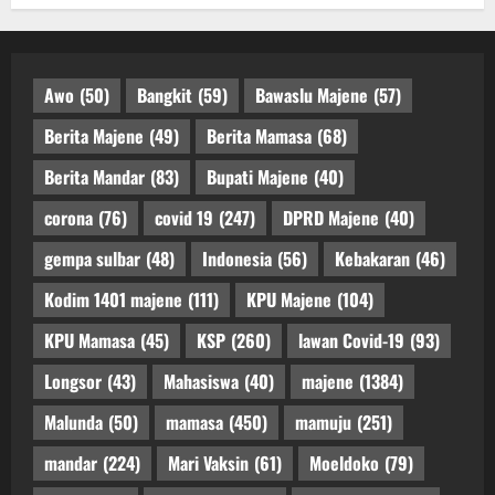
Awo
(50)
Bangkit
(59)
Bawaslu Majene
(57)
Berita Majene
(49)
Berita Mamasa
(68)
Berita Mandar
(83)
Bupati Majene
(40)
corona
(76)
covid 19
(247)
DPRD Majene
(40)
gempa sulbar
(48)
Indonesia
(56)
Kebakaran
(46)
Kodim 1401 majene
(111)
KPU Majene
(104)
KPU Mamasa
(45)
KSP
(260)
lawan Covid-19
(93)
Longsor
(43)
Mahasiswa
(40)
majene
(1384)
Malunda
(50)
mamasa
(450)
mamuju
(251)
mandar
(224)
Mari Vaksin
(61)
Moeldoko
(79)