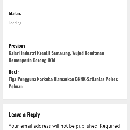
Like this:
Loading...
P
Previous:
o
Galeri Industri Kreatif Semarang, Wujud Komitmen
Kemenperin Dorong IKM
s
Next:
t
Tiga Pengguna Narkoba Diamankan BNNK-Satlantas Polres
Polman
n
a
v
Leave a Reply
i
Your email address will not be published.
Required