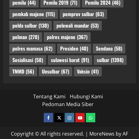
pemilu
(44)
Pemilu 2019
(71)
Pemilu 2024
(46)
pemkab majene
(115)
pemprov sulbar
(63)
polda sulbar
(130)
polewali mandar
(53)
polman
(270)
polres majene
(367)
polres mamasa
(62)
Presiden
(40)
Sendana
(58)
Sosialisasi
(50)
sulawesi barat
(91)
sulbar
(1398)
TMMD
(56)
Unsulbar
(67)
Vaksin
(41)
Tentang Kami
Hubungi Kami
Pedoman Media Siber
facebook
twitter
instagram.com
youtube
whatsapp
Copyright © All rights reserved.
|
MoreNews
by AF