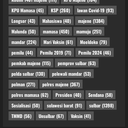
KPU Mamasa
(45)
KSP
(260)
lawan Covid-19
(93)
Longsor
(43)
Mahasiswa
(40)
majene
(1384)
Malunda
(50)
mamasa
(450)
mamuju
(251)
mandar
(224)
Mari Vaksin
(61)
Moeldoko
(79)
pemilu
(44)
Pemilu 2019
(71)
Pemilu 2024
(46)
pemkab majene
(115)
pemprov sulbar
(63)
polda sulbar
(130)
polewali mandar
(53)
polman
(271)
polres majene
(367)
polres mamasa
(62)
Presiden
(40)
Sendana
(58)
Sosialisasi
(50)
sulawesi barat
(91)
sulbar
(1398)
TMMD
(56)
Unsulbar
(67)
Vaksin
(41)