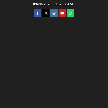
Skip
09/08/2026
9:02:33 AM
to
facebook
twitter
instagram.com
youtube
whatsapp
content