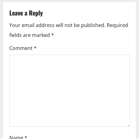
a
Leave a Reply
v
Your email address will not be published.
Required
i
fields are marked
*
g
Comment
*
a
t
i
o
n
Name
*