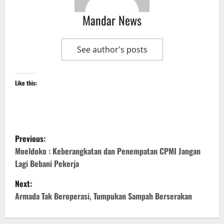
Mandar News
See author's posts
Like this:
P
Previous:
o
Moeldoko : Keberangkatan dan Penempatan CPMI Jangan
Lagi Bebani Pekerja
s
Next:
t
Armada Tak Beroperasi, Tumpukan Sampah Berserakan
n