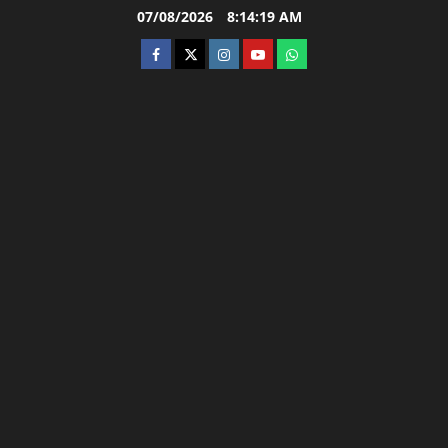
Skip
07/08/2026
8:14:20 AM
to
facebook
twitter
instagram.com
youtube
whatsapp
content