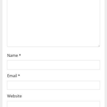
a
t
i
o
n
Name
*
Email
*
Website