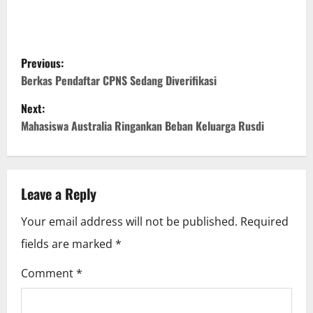
P
Previous:
o
Berkas Pendaftar CPNS Sedang Diverifikasi
Next:
s
Mahasiswa Australia Ringankan Beban Keluarga Rusdi
t
n
Leave a Reply
a
Your email address will not be published.
Required
v
fields are marked
*
i
Comment
*
g