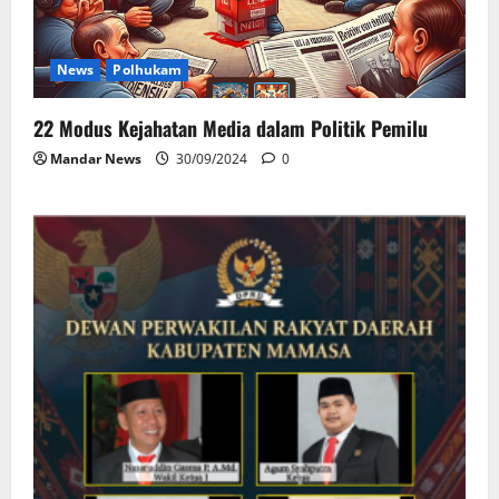
News
Polhukam
22 Modus Kejahatan Media dalam Politik Pemilu
Mandar News
30/09/2024
0