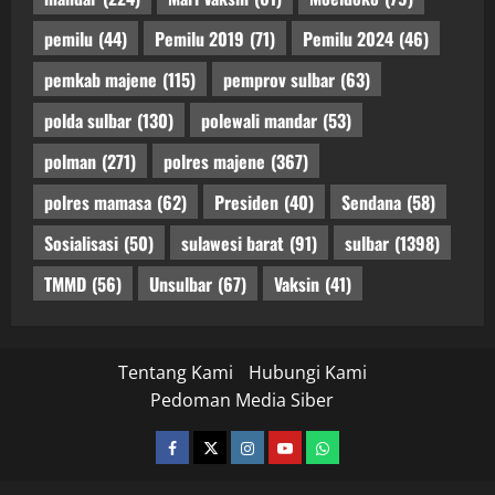
pemilu
(44)
Pemilu 2019
(71)
Pemilu 2024
(46)
pemkab majene
(115)
pemprov sulbar
(63)
polda sulbar
(130)
polewali mandar
(53)
polman
(271)
polres majene
(367)
polres mamasa
(62)
Presiden
(40)
Sendana
(58)
Sosialisasi
(50)
sulawesi barat
(91)
sulbar
(1398)
TMMD
(56)
Unsulbar
(67)
Vaksin
(41)
Tentang Kami
Hubungi Kami
Pedoman Media Siber
facebook
twitter
instagram.com
youtube
whatsapp