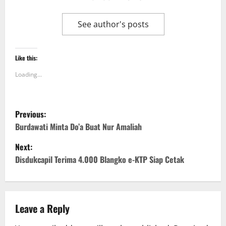
See author's posts
Like this:
Loading...
P
Previous:
o
Burdawati Minta Do’a Buat Nur Amaliah
Next:
s
Disdukcapil Terima 4.000 Blangko e-KTP Siap Cetak
t
n
Leave a Reply
a