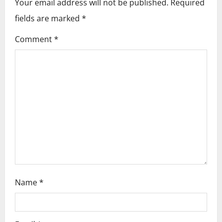
Your email address will not be published.
Required
v
fields are marked
*
i
Comment
*
g
a
t
i
o
n
Name
*