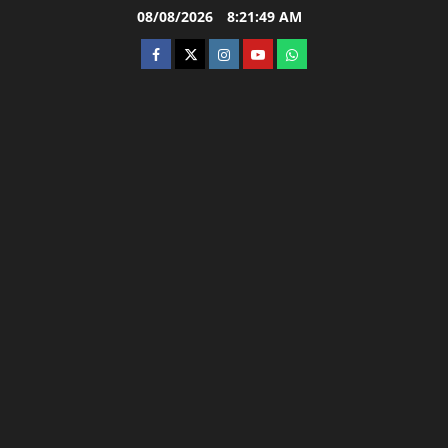
Skip
08/08/2026
8:21:50 AM
to
facebook
twitter
instagram.com
youtube
whatsapp
content