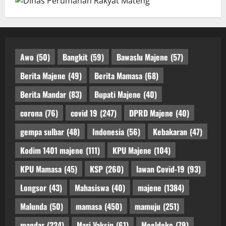
Awo
(50)
Bangkit
(59)
Bawaslu Majene
(57)
Berita Majene
(49)
Berita Mamasa
(68)
Berita Mandar
(83)
Bupati Majene
(40)
corona
(76)
covid 19
(247)
DPRD Majene
(40)
gempa sulbar
(48)
Indonesia
(56)
Kebakaran
(47)
Kodim 1401 majene
(111)
KPU Majene
(104)
KPU Mamasa
(45)
KSP
(260)
lawan Covid-19
(93)
Longsor
(43)
Mahasiswa
(40)
majene
(1384)
Malunda
(50)
mamasa
(450)
mamuju
(251)
mandar
(224)
Mari Vaksin
(61)
Moeldoko
(79)