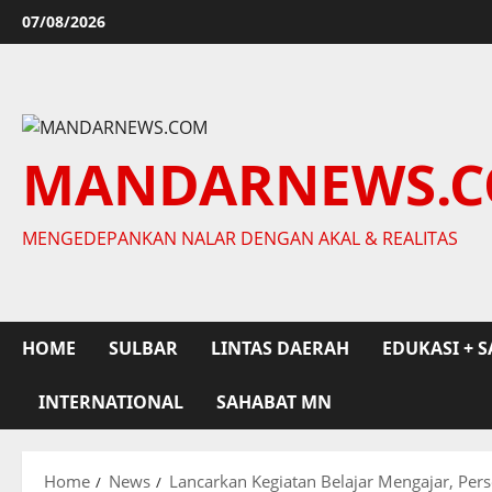
Skip
07/08/2026
to
content
MANDARNEWS.
MENGEDEPANKAN NALAR DENGAN AKAL & REALITAS
HOME
SULBAR
LINTAS DAERAH
EDUKASI + S
INTERNATIONAL
SAHABAT MN
Home
News
Lancarkan Kegiatan Belajar Mengajar, Per