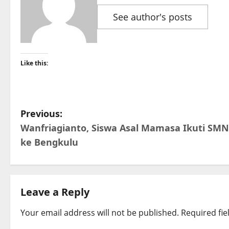
See author's posts
Like this:
P
Previous:
Wanfriagianto, Siswa Asal Mamasa Ikuti SMN
o
ke Bengkulu
s
t
Leave a Reply
n
Your email address will not be published.
Required fi
a