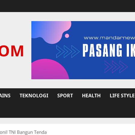
COM
AINS
TEKNOLOGI
SPORT
HEALTH
LIFE STYLE
sonil TNI Bangun Tenda