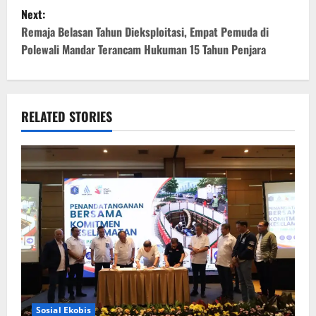
s
Next:
t
Remaja Belasan Tahun Dieksploitasi, Empat Pemuda di
Polewali Mandar Terancam Hukuman 15 Tahun Penjara
n
a
v
RELATED STORIES
i
g
a
t
i
o
Sosial Ekobis