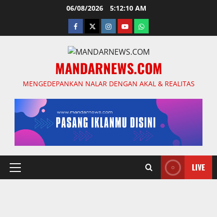
Skip
06/08/2026
5:12:11 AM
to
facebook
twitter
instagram.com
youtube
whatsapp
content
MANDARNEWS.COM
MENGEDEPANKAN NALAR DENGAN AKAL & REALITAS
LIVE
Primary
Menu