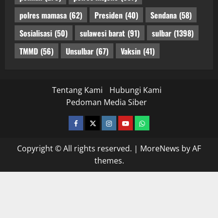
polres mamasa
(62)
Presiden
(40)
Sendana
(58)
Sosialisasi
(50)
sulawesi barat
(91)
sulbar
(1398)
TMMD
(56)
Unsulbar
(67)
Vaksin
(41)
Tentang Kami
Hubungi Kami
Pedoman Media Siber
facebook
twitter
instagram.com
youtube
whatsapp
Copyright © All rights reserved.
|
MoreNews
by AF
themes.