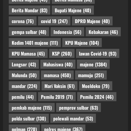
Berita Mandar
(83)
Bupati Majene
(40)
corona
(76)
covid 19
(247)
DPRD Majene
(40)
gempa sulbar
(48)
Indonesia
(56)
Kebakaran
(46)
Kodim 1401 majene
(111)
KPU Majene
(104)
KPU Mamasa
(45)
KSP
(260)
lawan Covid-19
(93)
Longsor
(43)
Mahasiswa
(40)
majene
(1384)
Malunda
(50)
mamasa
(450)
mamuju
(251)
mandar
(224)
Mari Vaksin
(61)
Moeldoko
(79)
pemilu
(44)
Pemilu 2019
(71)
Pemilu 2024
(46)
pemkab majene
(115)
pemprov sulbar
(63)
polda sulbar
(130)
polewali mandar
(53)
polman
(270)
polres majene
(367)