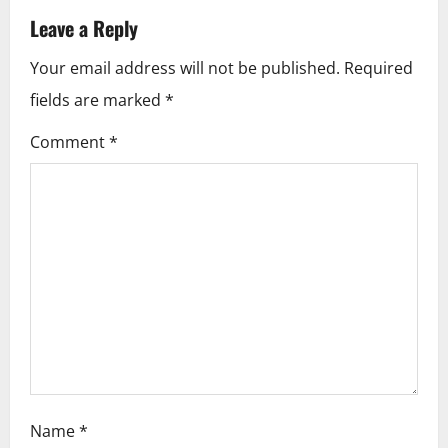
n
Leave a Reply
a
Your email address will not be published.
Required
v
fields are marked
*
i
Comment
*
g
a
t
i
o
n
Name
*