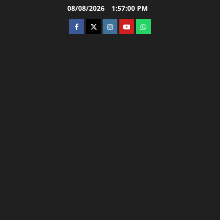
Skip
08/08/2026
1:57:01 PM
to
facebook
twitter
instagram.com
youtube
whatsapp
content