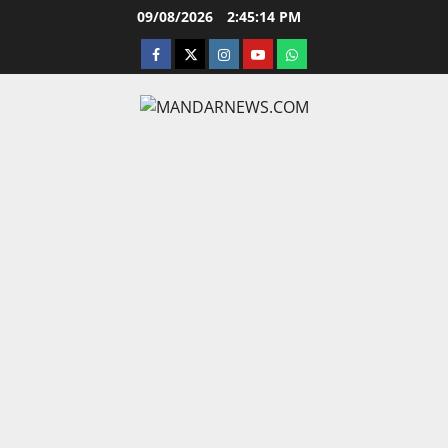
Skip
09/08/2026
2:45:15 PM
to
facebook
twitter
instagram.com
youtube
whatsapp
content