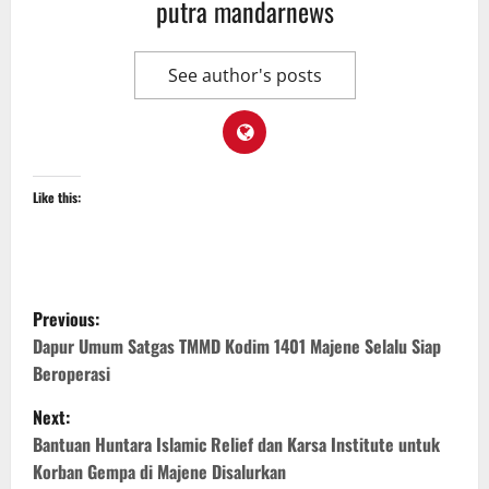
putra mandarnews
See author's posts
Like this:
P
Previous:
o
Dapur Umum Satgas TMMD Kodim 1401 Majene Selalu Siap
Beroperasi
s
Next:
t
Bantuan Huntara Islamic Relief dan Karsa Institute untuk
Korban Gempa di Majene Disalurkan