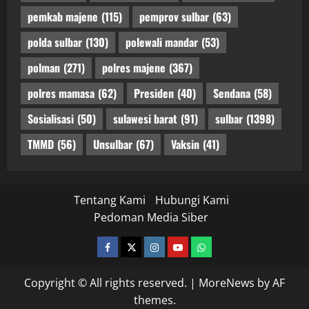
pemkab majene
(115)
pemprov sulbar
(63)
polda sulbar
(130)
polewali mandar
(53)
polman
(271)
polres majene
(367)
polres mamasa
(62)
Presiden
(40)
Sendana
(58)
Sosialisasi
(50)
sulawesi barat
(91)
sulbar
(1398)
TMMD
(56)
Unsulbar
(67)
Vaksin
(41)
Tentang Kami
Hubungi Kami
Pedoman Media Siber
facebook
twitter
instagram.com
youtube
whatsapp
Copyright © All rights reserved.
|
MoreNews
by AF
themes.