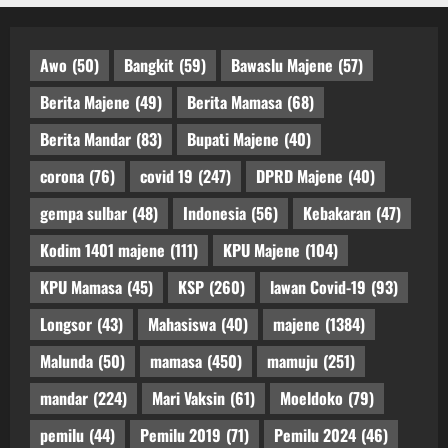
Awo
(50)
Bangkit
(59)
Bawaslu Majene
(57)
Berita Majene
(49)
Berita Mamasa
(68)
Berita Mandar
(83)
Bupati Majene
(40)
corona
(76)
covid 19
(247)
DPRD Majene
(40)
gempa sulbar
(48)
Indonesia
(56)
Kebakaran
(47)
Kodim 1401 majene
(111)
KPU Majene
(104)
KPU Mamasa
(45)
KSP
(260)
lawan Covid-19
(93)
Longsor
(43)
Mahasiswa
(40)
majene
(1384)
Malunda
(50)
mamasa
(450)
mamuju
(251)
mandar
(224)
Mari Vaksin
(61)
Moeldoko
(79)
pemilu
(44)
Pemilu 2019
(71)
Pemilu 2024
(46)