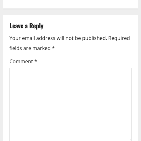
n
a
v
Leave a Reply
i
Your email address will not be published.
Required
fields are marked
*
g
Comment
*
a
t
i
o
n