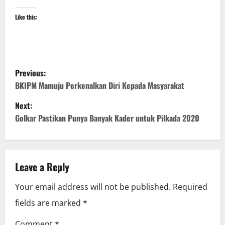
Like this:
P
Previous:
o
BKIPM Mamuju Perkenalkan Diri Kepada Masyarakat
Next:
s
Golkar Pastikan Punya Banyak Kader untuk Pilkada 2020
t
n
Leave a Reply
a
Your email address will not be published.
Required
v
fields are marked
*
i
Comment
*