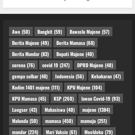
Awo
(50)
Bangkit
(59)
Bawaslu Majene
(57)
Berita Majene
(49)
Berita Mamasa
(68)
Berita Mandar
(83)
Bupati Majene
(40)
corona
(76)
covid 19
(247)
DPRD Majene
(40)
gempa sulbar
(48)
Indonesia
(56)
Kebakaran
(47)
Kodim 1401 majene
(111)
KPU Majene
(104)
KPU Mamasa
(45)
KSP
(260)
lawan Covid-19
(93)
Longsor
(43)
Mahasiswa
(40)
majene
(1384)
Malunda
(50)
mamasa
(450)
mamuju
(251)
mandar
(224)
Mari Vaksin
(61)
Moeldoko
(79)