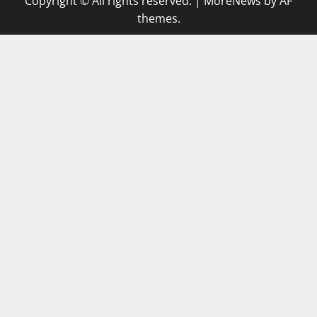
Copyright © All rights reserved.
|
MoreNews
by AF
themes.