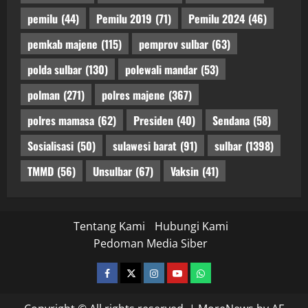
pemilu
(44)
Pemilu 2019
(71)
Pemilu 2024
(46)
pemkab majene
(115)
pemprov sulbar
(63)
polda sulbar
(130)
polewali mandar
(53)
polman
(271)
polres majene
(367)
polres mamasa
(62)
Presiden
(40)
Sendana
(58)
Sosialisasi
(50)
sulawesi barat
(91)
sulbar
(1398)
TMMD
(56)
Unsulbar
(67)
Vaksin
(41)
Tentang Kami
Hubungi Kami
Pedoman Media Siber
facebook
twitter
instagram.com
youtube
whatsapp