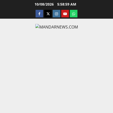
Skip
10/08/2026
5:59:00 AM
to
facebook
twitter
instagram.com
youtube
whatsapp
content