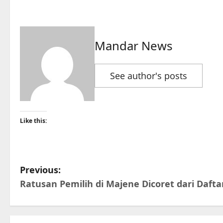
Mandar News
See author's posts
Like this:
P
Previous:
Ratusan Pemilih di Majene Dicoret dari Dafta
o
s