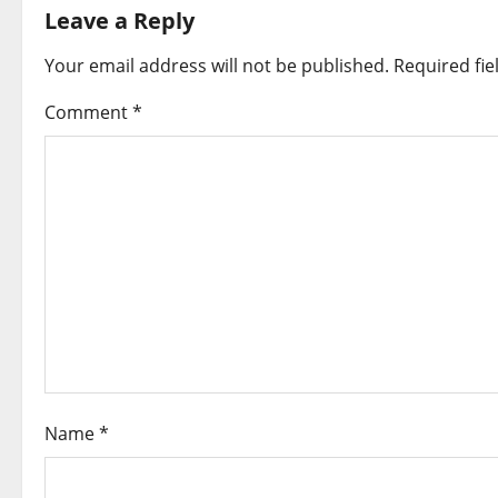
t
Leave a Reply
n
Your email address will not be published.
Required fi
a
Comment
*
v
i
g
a
t
i
Name
*
o
n