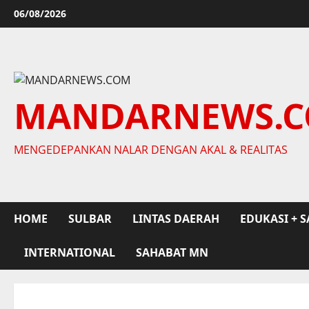
Skip
06/08/2026
to
content
MANDARNEWS.
MENGEDEPANKAN NALAR DENGAN AKAL & REALITAS
HOME
SULBAR
LINTAS DAERAH
EDUKASI + S
INTERNATIONAL
SAHABAT MN