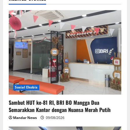
v
i
g
a
t
i
o
n
Sosial Ekobis
Sambut HUT ke-81 RI, BRI BO Mangga Dua
Semarakkan Kantor dengan Nuansa Merah Putih
Mandar News
09/08/2026