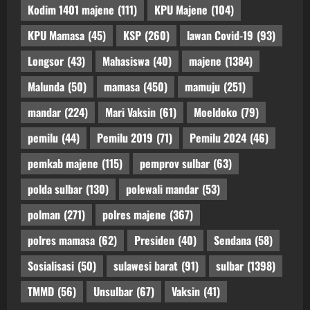
Kodim 1401 majene
(111)
KPU Majene
(104)
KPU Mamasa
(45)
KSP
(260)
lawan Covid-19
(93)
Longsor
(43)
Mahasiswa
(40)
majene
(1384)
Malunda
(50)
mamasa
(450)
mamuju
(251)
mandar
(224)
Mari Vaksin
(61)
Moeldoko
(79)
pemilu
(44)
Pemilu 2019
(71)
Pemilu 2024
(46)
pemkab majene
(115)
pemprov sulbar
(63)
polda sulbar
(130)
polewali mandar
(53)
polman
(271)
polres majene
(367)
polres mamasa
(62)
Presiden
(40)
Sendana
(58)
Sosialisasi
(50)
sulawesi barat
(91)
sulbar
(1398)
TMMD
(56)
Unsulbar
(67)
Vaksin
(41)