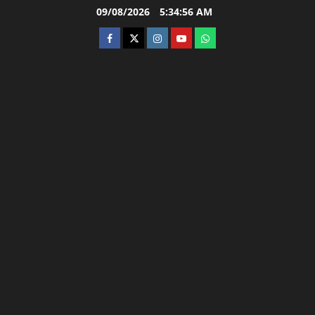
Skip
09/08/2026
5:34:57 AM
to
facebook
twitter
instagram.com
youtube
whatsapp
content