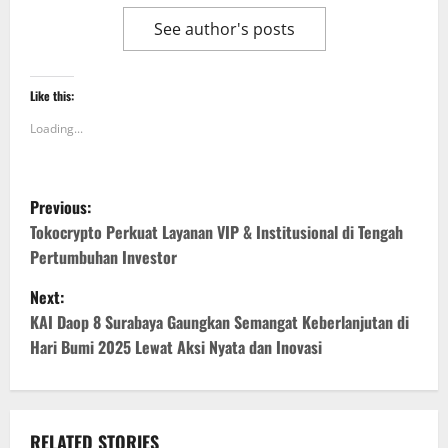
See author's posts
Like this:
Loading...
P
Previous:
o
Tokocrypto Perkuat Layanan VIP & Institusional di Tengah
Pertumbuhan Investor
s
Next:
t
KAI Daop 8 Surabaya Gaungkan Semangat Keberlanjutan di
Hari Bumi 2025 Lewat Aksi Nyata dan Inovasi
n
a
RELATED STORIES