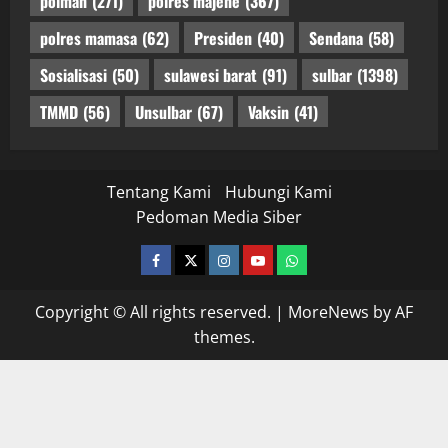
polman
(271)
polres majene
(367)
polres mamasa
(62)
Presiden
(40)
Sendana
(58)
Sosialisasi
(50)
sulawesi barat
(91)
sulbar
(1398)
TMMD
(56)
Unsulbar
(67)
Vaksin
(41)
Tentang Kami
Hubungi Kami
Pedoman Media Siber
facebook
twitter
instagram.com
youtube
whatsapp
Copyright © All rights reserved.
|
MoreNews
by AF
themes.