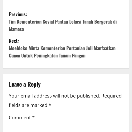
P
Previous:
o
Tim Kementerian Sosial Pantau Lokasi Tanah Bergerak di
Mamasa
s
Next:
t
Moeldoko Minta Kementerian Pertanian Jeli Manfaatkan
Cuaca Untuk Peningkatan Tanam Pangan
n
a
v
Leave a Reply
i
Your email address will not be published.
Required
fields are marked
*
g
Comment
*
a