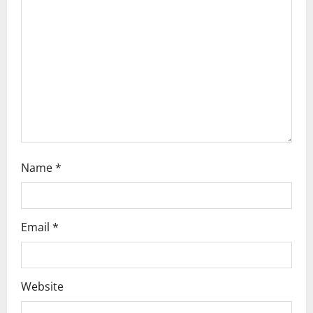
t
i
o
n
Name
*
Email
*
Website