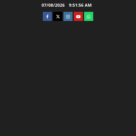
Skip
07/08/2026
9:51:56 AM
to
facebook
twitter
instagram.com
youtube
whatsapp
content