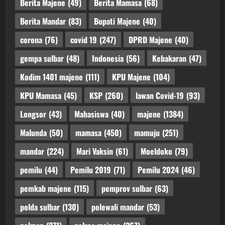
Berita Majene
(49)
Berita Mamasa
(68)
Berita Mandar
(83)
Bupati Majene
(40)
corona
(76)
covid 19
(247)
DPRD Majene
(40)
gempa sulbar
(48)
Indonesia
(56)
Kebakaran
(47)
Kodim 1401 majene
(111)
KPU Majene
(104)
KPU Mamasa
(45)
KSP
(260)
lawan Covid-19
(93)
Longsor
(43)
Mahasiswa
(40)
majene
(1384)
Malunda
(50)
mamasa
(450)
mamuju
(251)
mandar
(224)
Mari Vaksin
(61)
Moeldoko
(79)
pemilu
(44)
Pemilu 2019
(71)
Pemilu 2024
(46)
pemkab majene
(115)
pemprov sulbar
(63)
polda sulbar
(130)
polewali mandar
(53)