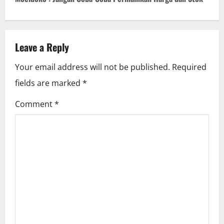
t
n
a
Leave a Reply
v
Your email address will not be published.
Required
i
fields are marked
*
g
Comment
*
a
t
i
o
n