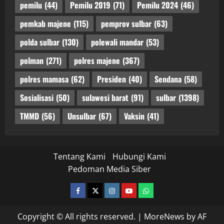
pemilu
(44)
Pemilu 2019
(71)
Pemilu 2024
(46)
pemkab majene
(115)
pemprov sulbar
(63)
polda sulbar
(130)
polewali mandar
(53)
polman
(271)
polres majene
(367)
polres mamasa
(62)
Presiden
(40)
Sendana
(58)
Sosialisasi
(50)
sulawesi barat
(91)
sulbar
(1398)
TMMD
(56)
Unsulbar
(67)
Vaksin
(41)
Tentang Kami
Hubungi Kami
Pedoman Media Siber
facebook
twitter
instagram.com
youtube
whatsapp
Copyright © All rights reserved.
|
MoreNews
by AF