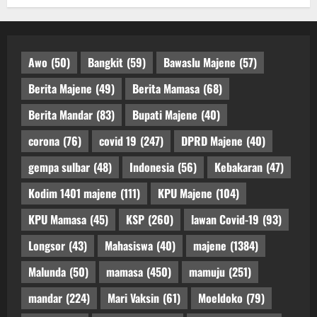
Awo
(50)
Bangkit
(59)
Bawaslu Majene
(57)
Berita Majene
(49)
Berita Mamasa
(68)
Berita Mandar
(83)
Bupati Majene
(40)
corona
(76)
covid 19
(247)
DPRD Majene
(40)
gempa sulbar
(48)
Indonesia
(56)
Kebakaran
(47)
Kodim 1401 majene
(111)
KPU Majene
(104)
KPU Mamasa
(45)
KSP
(260)
lawan Covid-19
(93)
Longsor
(43)
Mahasiswa
(40)
majene
(1384)
Malunda
(50)
mamasa
(450)
mamuju
(251)
mandar
(224)
Mari Vaksin
(61)
Moeldoko
(79)