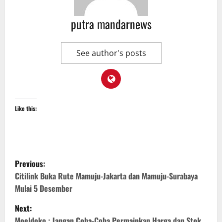
putra mandarnews
See author's posts
Like this:
P
Previous:
o
Citilink Buka Rute Mamuju-Jakarta dan Mamuju-Surabaya
Mulai 5 Desember
s
Next:
Moeldoko : Jangan Coba-Coba Permainkan Harga dan Stok