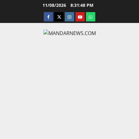
Skip
11/08/2026
8:31:49 PM
to
facebook
twitter
instagram.com
youtube
whatsapp
content