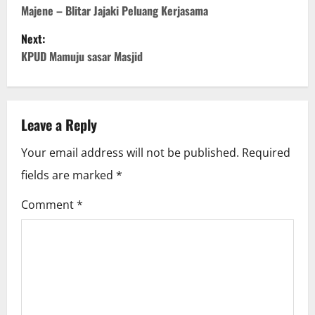
o
Majene – Blitar Jajaki Peluang Kerjasama
Next:
s
KPUD Mamuju sasar Masjid
t
n
Leave a Reply
a
Your email address will not be published.
Required
v
fields are marked
*
i
Comment
*
g
a
t
i