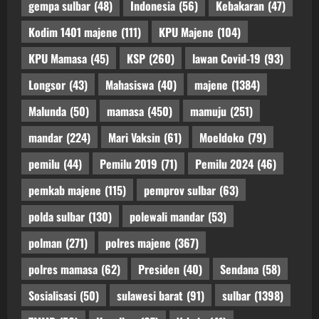
gempa sulbar
(48)
Indonesia
(56)
Kebakaran
(47)
Kodim 1401 majene
(111)
KPU Majene
(104)
KPU Mamasa
(45)
KSP
(260)
lawan Covid-19
(93)
Longsor
(43)
Mahasiswa
(40)
majene
(1384)
Malunda
(50)
mamasa
(450)
mamuju
(251)
mandar
(224)
Mari Vaksin
(61)
Moeldoko
(79)
pemilu
(44)
Pemilu 2019
(71)
Pemilu 2024
(46)
pemkab majene
(115)
pemprov sulbar
(63)
polda sulbar
(130)
polewali mandar
(53)
polman
(271)
polres majene
(367)
polres mamasa
(62)
Presiden
(40)
Sendana
(58)
Sosialisasi
(50)
sulawesi barat
(91)
sulbar
(1398)