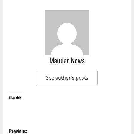
Mandar News
See author's posts
Like this:
P
Previous: