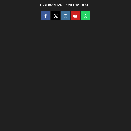
Skip
07/08/2026
9:41:50 AM
to
facebook
twitter
instagram.com
youtube
whatsapp
content