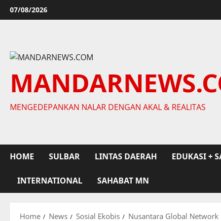
Skip
07/08/2026
to
content
MANDARNEWS.
MENGEDEPANKAN NALAR DENGAN AKAL & REALITAS
HOME
SULBAR
LINTAS DAERAH
EDUKASI + S
INTERNATIONAL
SAHABAT MN
Home
News
Sosial Ekobis
Nusantara Global Network 