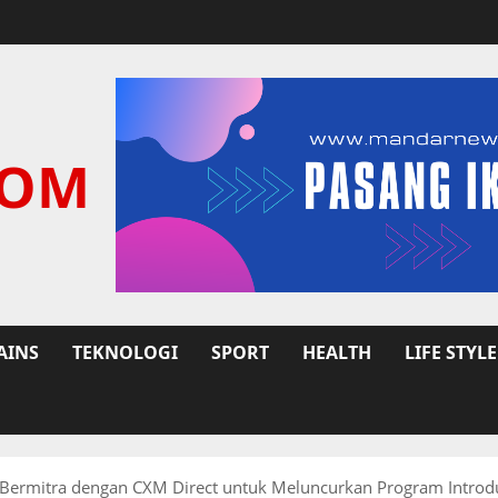
COM
AINS
TEKNOLOGI
SPORT
HEALTH
LIFE STYLE
Bermitra dengan CXM Direct untuk Meluncurkan Program Introd