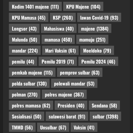
Kodim 1401 majene
(111)
KPU Majene
(104)
KPU Mamasa
(45)
KSP
(260)
lawan Covid-19
(93)
Longsor
(43)
Mahasiswa
(40)
majene
(1384)
Malunda
(50)
mamasa
(450)
mamuju
(251)
mandar
(224)
Mari Vaksin
(61)
Moeldoko
(79)
pemilu
(44)
Pemilu 2019
(71)
Pemilu 2024
(46)
pemkab majene
(115)
pemprov sulbar
(63)
polda sulbar
(130)
polewali mandar
(53)
polman
(270)
polres majene
(367)
polres mamasa
(62)
Presiden
(40)
Sendana
(58)
Sosialisasi
(50)
sulawesi barat
(91)
sulbar
(1398)
TMMD
(56)
Unsulbar
(67)
Vaksin
(41)