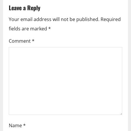
a
Leave a Reply
v
Your email address will not be published.
Required
i
fields are marked
*
g
Comment
*
a
t
i
o
n
Name
*