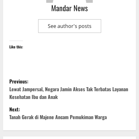
Mandar News
See author's posts
Like this:
P
Previous:
o
Lewat Jampersal, Negara Jamin Akses Tak Terbatas Layanan
Kesehatan Ibu dan Anak
s
Next:
t
Tanah Gerak di Majene Ancam Pemukiman Warga
n