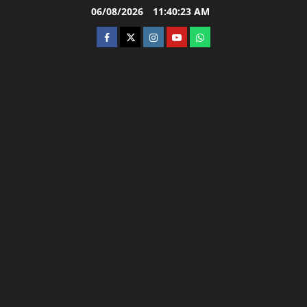
Skip
06/08/2026
11:40:24 AM
to
facebook
twitter
instagram.com
youtube
whatsapp
content