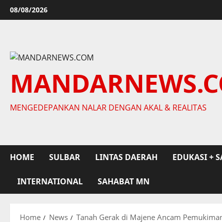
Skip
08/08/2026
to
content
MANDARNEWS.
MENGEDEPANKAN NALAR DENGAN AKAL & REALITAS
HOME
SULBAR
LINTAS DAERAH
EDUKASI + S
INTERNATIONAL
SAHABAT MN
Home
News
Tanah Gerak di Majene Ancam Pemukima