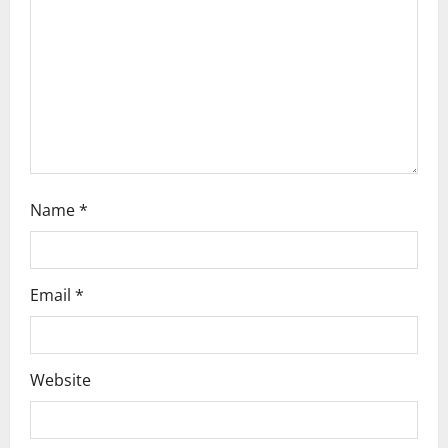
t
i
o
n
Name
*
Email
*
Website