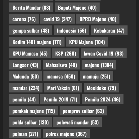
Berita Mandar
(83)
Bupati Majene
(40)
corona
(76)
covid 19
(247)
DPRD Majene
(40)
gempa sulbar
(48)
Indonesia
(56)
Kebakaran
(47)
Kodim 1401 majene
(111)
KPU Majene
(104)
KPU Mamasa
(45)
KSP
(260)
lawan Covid-19
(93)
Longsor
(43)
Mahasiswa
(40)
majene
(1384)
Malunda
(50)
mamasa
(450)
mamuju
(251)
mandar
(224)
Mari Vaksin
(61)
Moeldoko
(79)
pemilu
(44)
Pemilu 2019
(71)
Pemilu 2024
(46)
pemkab majene
(115)
pemprov sulbar
(63)
polda sulbar
(130)
polewali mandar
(53)
polman
(271)
polres majene
(367)