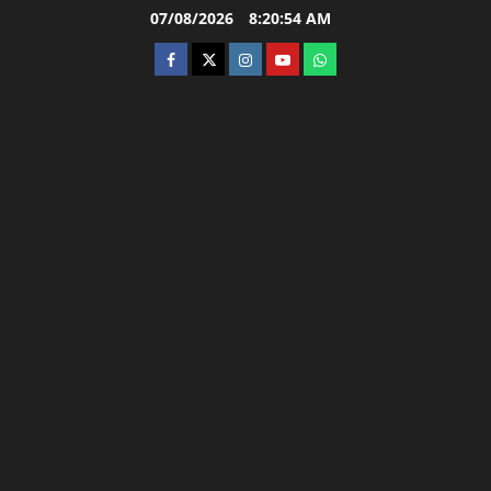
Skip
07/08/2026
8:20:55 AM
to
facebook
twitter
instagram.com
youtube
whatsapp
content