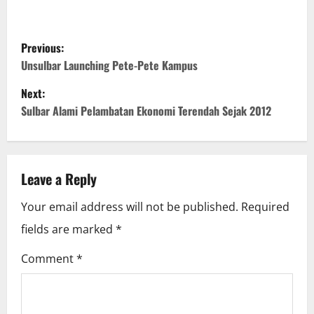
P
Previous:
o
Unsulbar Launching Pete-Pete Kampus
Next:
s
Sulbar Alami Pelambatan Ekonomi Terendah Sejak 2012
t
n
Leave a Reply
a
Your email address will not be published.
Required
v
fields are marked
*
i
Comment
*
g
a