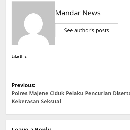
Mandar News
See author's posts
Like this:
P
Previous:
Polres Majene Ciduk Pelaku Pencurian Disert
o
Kekerasan Seksual
s
t
Leave a Reply