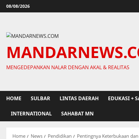
Skip
08/08/2026
to
content
MANDARNEWS.
MENGEDEPANKAN NALAR DENGAN AKAL & REALITAS
HOME
SULBAR
LINTAS DAERAH
EDUKASI + S
INTERNATIONAL
SAHABAT MN
Home
News
Pendidikan
Pentingnya Keterbukaan dan 