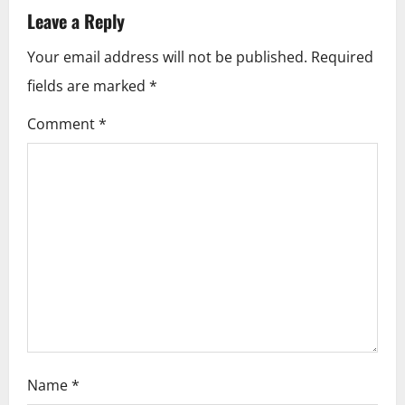
Leave a Reply
a
Your email address will not be published.
Required
v
fields are marked
*
i
Comment
*
g
a
t
i
o
n
Name
*