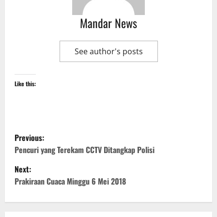
Mandar News
See author's posts
Like this:
P
Previous:
o
Pencuri yang Terekam CCTV Ditangkap Polisi
Next:
s
Prakiraan Cuaca Minggu 6 Mei 2018
t
n