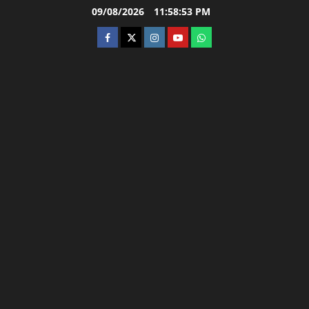
Skip
09/08/2026
11:58:54 PM
to
facebook
twitter
instagram.com
youtube
whatsapp
content