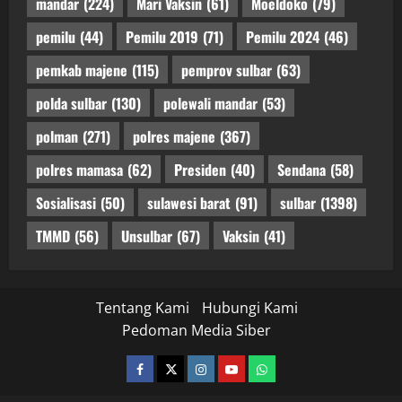
mandar
(224)
Mari Vaksin
(61)
Moeldoko
(79)
pemilu
(44)
Pemilu 2019
(71)
Pemilu 2024
(46)
pemkab majene
(115)
pemprov sulbar
(63)
polda sulbar
(130)
polewali mandar
(53)
polman
(271)
polres majene
(367)
polres mamasa
(62)
Presiden
(40)
Sendana
(58)
Sosialisasi
(50)
sulawesi barat
(91)
sulbar
(1398)
TMMD
(56)
Unsulbar
(67)
Vaksin
(41)
Tentang Kami
Hubungi Kami
Pedoman Media Siber
facebook
twitter
instagram.com
youtube
whatsapp