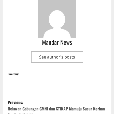
Mandar News
See author's posts
Like this:
P
Previous:
o
Relawan Gabungan GMNI dan STIKAP Mamuju Susur Korban