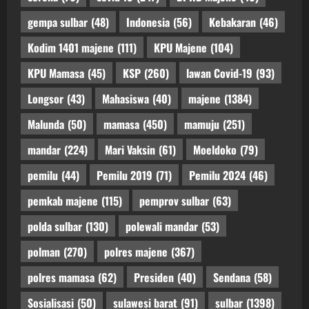
gempa sulbar
(48)
Indonesia
(56)
Kebakaran
(46)
Kodim 1401 majene
(111)
KPU Majene
(104)
KPU Mamasa
(45)
KSP
(260)
lawan Covid-19
(93)
Longsor
(43)
Mahasiswa
(40)
majene
(1384)
Malunda
(50)
mamasa
(450)
mamuju
(251)
mandar
(224)
Mari Vaksin
(61)
Moeldoko
(79)
pemilu
(44)
Pemilu 2019
(71)
Pemilu 2024
(46)
pemkab majene
(115)
pemprov sulbar
(63)
polda sulbar
(130)
polewali mandar
(53)
polman
(270)
polres majene
(367)
polres mamasa
(62)
Presiden
(40)
Sendana
(58)
Sosialisasi
(50)
sulawesi barat
(91)
sulbar
(1398)