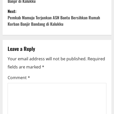
Banjir di Kalukku
s
Next:
t
Pemkab Mamuju Terjunkan ASN Bantu Bersihkan Rumah
Korban Banjir Bandang di Kalukku
n
a
v
Leave a Reply
i
Your email address will not be published.
Required
fields are marked
*
g
Comment
*
a
t
i