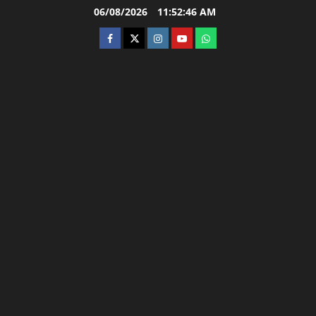
Skip
06/08/2026
11:52:47 AM
to
facebook
twitter
instagram.com
youtube
whatsapp
content