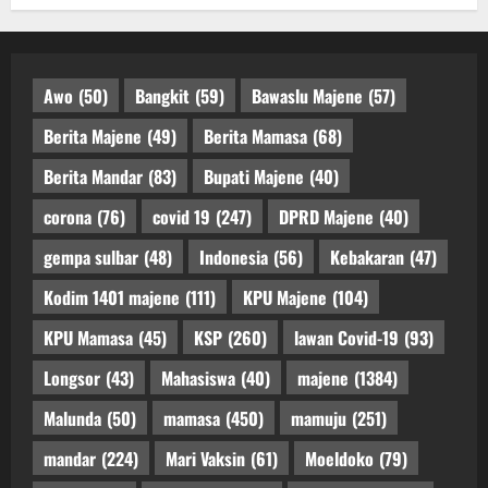
Awo
(50)
Bangkit
(59)
Bawaslu Majene
(57)
Berita Majene
(49)
Berita Mamasa
(68)
Berita Mandar
(83)
Bupati Majene
(40)
corona
(76)
covid 19
(247)
DPRD Majene
(40)
gempa sulbar
(48)
Indonesia
(56)
Kebakaran
(47)
Kodim 1401 majene
(111)
KPU Majene
(104)
KPU Mamasa
(45)
KSP
(260)
lawan Covid-19
(93)
Longsor
(43)
Mahasiswa
(40)
majene
(1384)
Malunda
(50)
mamasa
(450)
mamuju
(251)
mandar
(224)
Mari Vaksin
(61)
Moeldoko
(79)