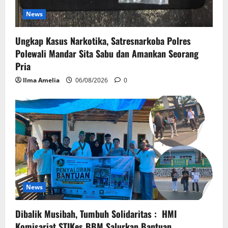
News
Ungkap Kasus Narkotika, Satresnarkoba Polres
Polewali Mandar Sita Sabu dan Amankan Seorang
Pria
Ilma Amelia
06/08/2026
0
News
Dibalik Musibah, Tumbuh Solidaritas : HMI
Komisariat STIKes BBM Salurkan Bantuan