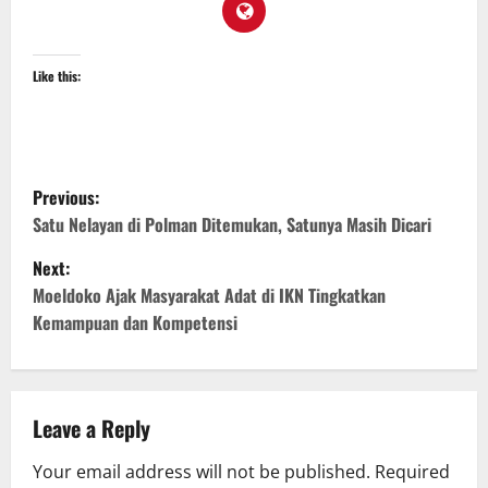
Like this:
P
Previous:
o
Satu Nelayan di Polman Ditemukan, Satunya Masih Dicari
Next:
s
Moeldoko Ajak Masyarakat Adat di IKN Tingkatkan
t
Kemampuan dan Kompetensi
n
a
Leave a Reply
v
Your email address will not be published.
Required