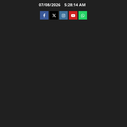
Skip
07/08/2026
5:28:15 AM
to
facebook
twitter
instagram.com
youtube
whatsapp
content