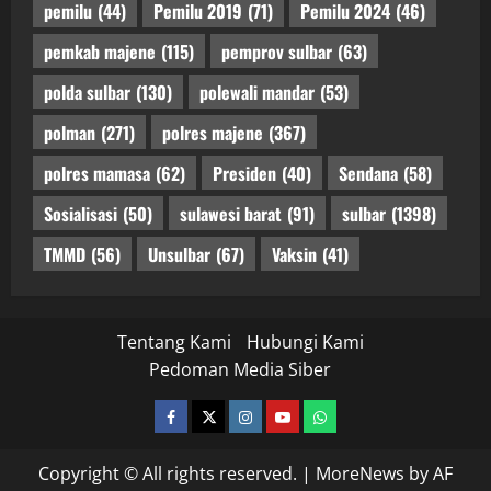
pemilu
(44)
Pemilu 2019
(71)
Pemilu 2024
(46)
pemkab majene
(115)
pemprov sulbar
(63)
polda sulbar
(130)
polewali mandar
(53)
polman
(271)
polres majene
(367)
polres mamasa
(62)
Presiden
(40)
Sendana
(58)
Sosialisasi
(50)
sulawesi barat
(91)
sulbar
(1398)
TMMD
(56)
Unsulbar
(67)
Vaksin
(41)
Tentang Kami
Hubungi Kami
Pedoman Media Siber
facebook
twitter
instagram.com
youtube
whatsapp
Copyright © All rights reserved.
|
MoreNews
by AF