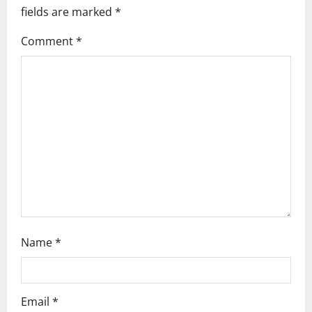
i
fields are marked
*
g
Comment
*
a
t
i
o
n
Name
*
Email
*