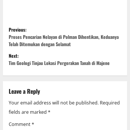
P
Previous:
o
Proses Pencarian Nelayan di Polman Dihentikan, Keduanya
Telah Ditemukan dengan Selamat
s
Next:
t
Tim Geologi Tinjau Lokasi Pergerakan Tanah di Majene
n
a
Leave a Reply
v
Your email address will not be published.
Required
i
fields are marked
*
g
Comment
*