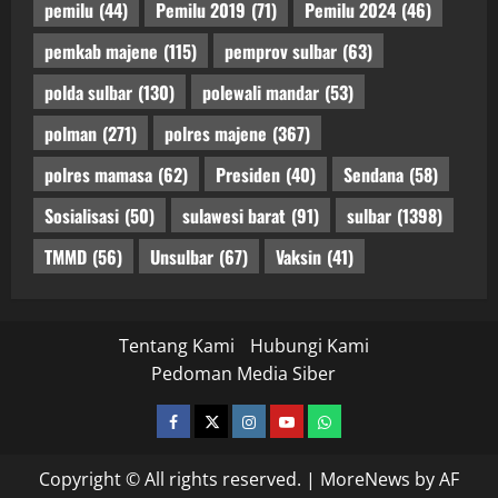
pemilu
(44)
Pemilu 2019
(71)
Pemilu 2024
(46)
pemkab majene
(115)
pemprov sulbar
(63)
polda sulbar
(130)
polewali mandar
(53)
polman
(271)
polres majene
(367)
polres mamasa
(62)
Presiden
(40)
Sendana
(58)
Sosialisasi
(50)
sulawesi barat
(91)
sulbar
(1398)
TMMD
(56)
Unsulbar
(67)
Vaksin
(41)
Tentang Kami
Hubungi Kami
Pedoman Media Siber
facebook
twitter
instagram.com
youtube
whatsapp
Copyright © All rights reserved.
|
MoreNews
by AF