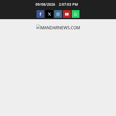
Skip
09/08/2026
2:07:04 PM
to
facebook
twitter
instagram.com
youtube
whatsapp
content