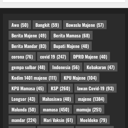
Awo
(50)
Bangkit
(59)
Bawaslu Majene
(57)
Berita Majene
(49)
Berita Mamasa
(68)
Berita Mandar
(83)
Bupati Majene
(40)
corona
(76)
covid 19
(247)
DPRD Majene
(40)
gempa sulbar
(48)
Indonesia
(56)
Kebakaran
(47)
Kodim 1401 majene
(111)
KPU Majene
(104)
KPU Mamasa
(45)
KSP
(260)
lawan Covid-19
(93)
Longsor
(43)
Mahasiswa
(40)
majene
(1384)
Malunda
(50)
mamasa
(450)
mamuju
(251)
mandar
(224)
Mari Vaksin
(61)
Moeldoko
(79)