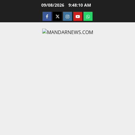
Skip
09/08/2026
9:48:11 AM
to
facebook
twitter
instagram.com
youtube
whatsapp
content