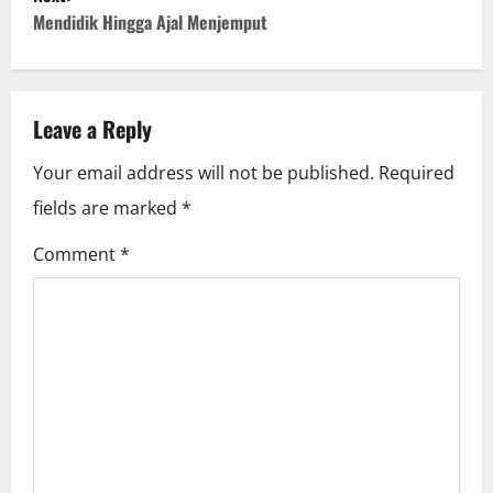
s
Mendidik Hingga Ajal Menjemput
t
n
Leave a Reply
a
Your email address will not be published.
Required
v
fields are marked
*
i
Comment
*
g
a
t
i
o