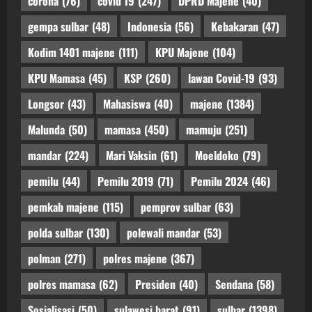
corona
(76)
covid 19
(247)
DPRD Majene
(40)
gempa sulbar
(48)
Indonesia
(56)
Kebakaran
(47)
Kodim 1401 majene
(111)
KPU Majene
(104)
KPU Mamasa
(45)
KSP
(260)
lawan Covid-19
(93)
Longsor
(43)
Mahasiswa
(40)
majene
(1384)
Malunda
(50)
mamasa
(450)
mamuju
(251)
mandar
(224)
Mari Vaksin
(61)
Moeldoko
(79)
pemilu
(44)
Pemilu 2019
(71)
Pemilu 2024
(46)
pemkab majene
(115)
pemprov sulbar
(63)
polda sulbar
(130)
polewali mandar
(53)
polman
(271)
polres majene
(367)
polres mamasa
(62)
Presiden
(40)
Sendana
(58)
Sosialisasi
(50)
sulawesi barat
(91)
sulbar
(1398)