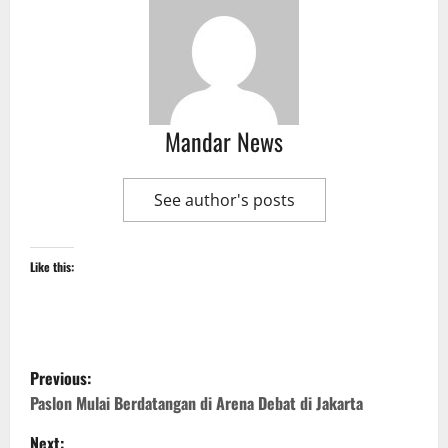
Mandar News
See author's posts
Like this:
P
Previous:
o
Paslon Mulai Berdatangan di Arena Debat di Jakarta
Next: