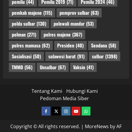
pemilu
(44)
Pemilu 2019
(71)
Pemilu 2024
(46)
pemkab majene
(115)
pemprov sulbar
(63)
polda sulbar
(130)
polewali mandar
(53)
polman
(271)
polres majene
(367)
polres mamasa
(62)
Presiden
(40)
Sendana
(58)
Sosialisasi
(50)
sulawesi barat
(91)
sulbar
(1398)
TMMD
(56)
Unsulbar
(67)
Vaksin
(41)
Tentang Kami
Hubungi Kami
Pedoman Media Siber
facebook
twitter
instagram.com
youtube
whatsapp
Copyright © All rights reserved.
|
MoreNews
by AF