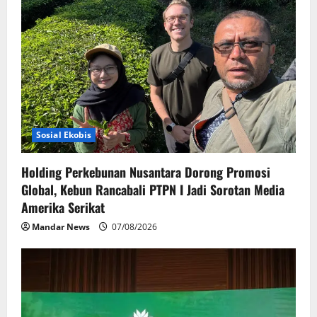
a
t
i
o
n
Sosial Ekobis
Holding Perkebunan Nusantara Dorong Promosi
Global, Kebun Rancabali PTPN I Jadi Sorotan Media
Amerika Serikat
Mandar News
07/08/2026